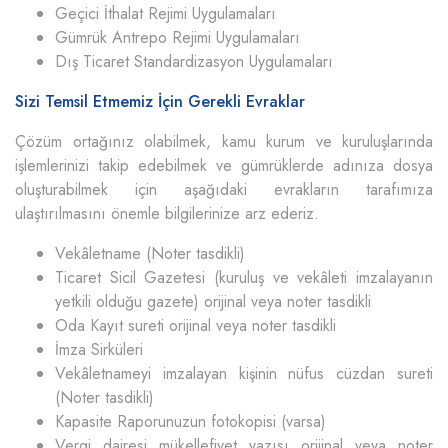
Geçici İthalat Rejimi Uygulamaları
Gümrük Antrepo Rejimi Uygulamaları
Dış Ticaret Standardizasyon Uygulamaları
Sizi Temsil Etmemiz İçin Gerekli Evraklar
Çözüm ortağınız olabilmek, kamu kurum ve kuruluşlarında
işlemlerinizi takip edebilmek ve gümrüklerde adınıza dosya
oluşturabilmek için aşağıdaki evrakların tarafımıza
ulaştırılmasını önemle bilgilerinize arz ederiz.
Vekâletname (Noter tasdikli)
Ticaret Sicil Gazetesi (kuruluş ve vekâleti imzalayanın
yetkili olduğu gazete) orijinal veya noter tasdikli
Oda Kayıt sureti orijinal veya noter tasdikli
İmza Sirküleri
Vekâletnameyi imzalayan kişinin nüfus cüzdan sureti
(Noter tasdikli)
Kapasite Raporunuzun fotokopisi (varsa)
Vergi dairesi mükellefiyet yazısı orijinal veya noter