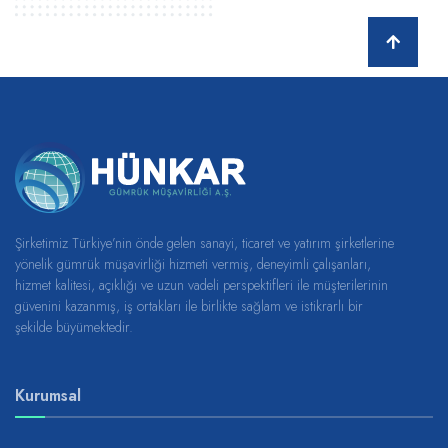
Şirketimiz Türkiye’nin önde gelen sanayi, ticaret ve yatırım şirketlerine
yönelik gümrük müşavirliği hizmeti vermiş, deneyimli çalışanları,
hizmet kalitesi, açıklığı ve uzun vadeli perspektifleri ile müşterilerinin
güvenini kazanmış, iş ortakları ile birlikte sağlam ve istikrarlı bir
şekilde büyümektedir.
Kurumsal