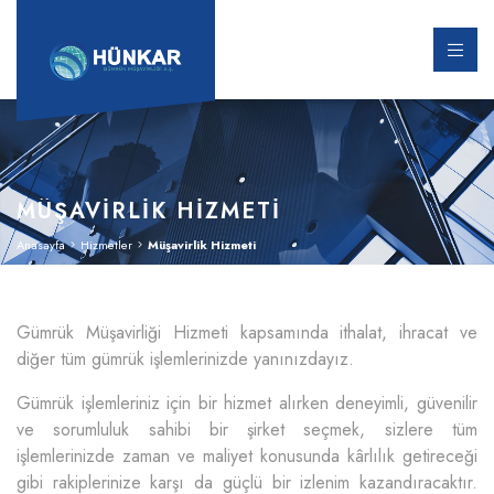
MÜŞAVIRLIK HIZMETI
Anasayfa
Hizmetler
Müşavirlik Hizmeti
Gümrük Müşavirliği Hizmeti kapsamında ithalat, ihracat ve
diğer tüm gümrük işlemlerinizde yanınızdayız.
Gümrük işlemleriniz için bir hizmet alırken deneyimli, güvenilir
ve sorumluluk sahibi bir şirket seçmek, sizlere tüm
işlemlerinizde zaman ve maliyet konusunda kârlılık getireceği
gibi rakiplerinize karşı da güçlü bir izlenim kazandıracaktır.