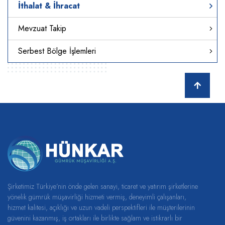
İthalat & İhracat
Mevzuat Takip
Serbest Bölge İşlemleri
Şirketimiz Türkiye’nin önde gelen sanayi, ticaret ve yatırım şirketlerine
yönelik gümrük müşavirliği hizmeti vermiş, deneyimli çalışanları,
hizmet kalitesi, açıklığı ve uzun vadeli perspektifleri ile müşterilerinin
güvenini kazanmış, iş ortakları ile birlikte sağlam ve istikrarlı bir