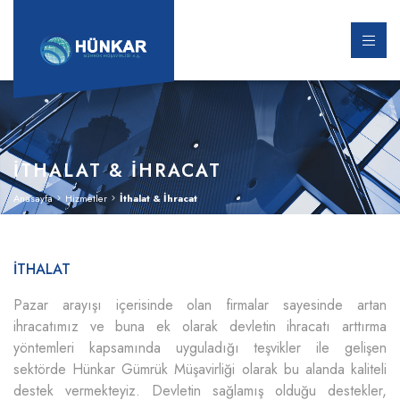
İTHALAT & İHRACAT
Anasayfa
Hizmetler
İthalat & İhracat
İTHALAT
Pazar arayışı içerisinde olan firmalar sayesinde artan
ihracatımız ve buna ek olarak devletin ihracatı arttırma
yöntemleri kapsamında uyguladığı teşvikler ile gelişen
sektörde Hünkar Gümrük Müşavirliği olarak bu alanda kaliteli
destek vermekteyiz. Devletin sağlamış olduğu destekler,