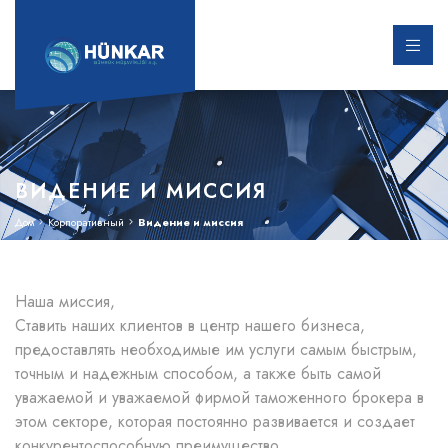
ВИДЕНИЕ И МИССИЯ
Дом
Корпоративный
Видение и миссия
Наша миссия,
Ставить наших клиентов в центр нашего бизнеса,
предоставлять необходимые им услуги самым быстрым,
точным и надежным способом, а также быть самой
уважаемой и уважаемой фирмой таможенного брокера в
этом секторе, которая постоянно развивается и создает
конкурентоспособную преимущество.