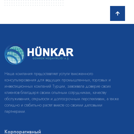
Наша компания предоставляет услуги таможенного
консультирования для ведущих промышленных, торговых и
инвестиционных компаний Турции, завоевала доверие своих
клиентов благодаря своим опытным сотрудникам, качеству
обслуживания, открытости и долгосрочным перспективам, а также
солидно и стабильно растет вместе со своими деловыми
партнерами.
Корпоративный