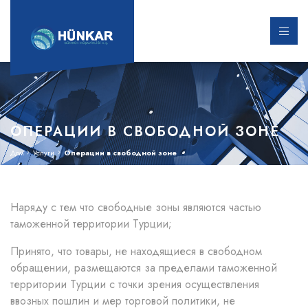
ОПЕРАЦИИ В СВОБОДНОЙ ЗОНЕ
Дом
Услуги
Операции в свободной зоне
Наряду с тем что свободные зоны являются частью
таможенной территории Турции;
Принято, что товары, не находящиеся в свободном
обращении, размещаются за пределами таможенной
территории Турции с точки зрения осуществления
ввозных пошлин и мер торговой политики, не