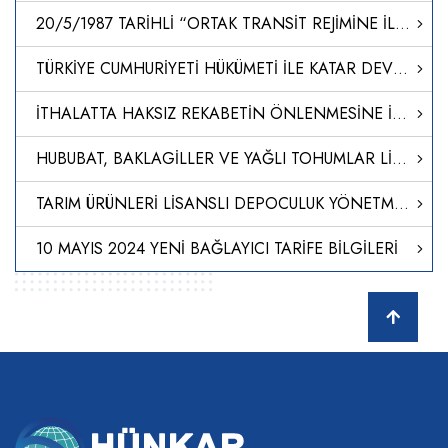
20/5/1987 TARİHLİ “ORTAK TRANSİT REJİMİNE İLİŞKİN SÖZLEŞME”NİN I, IIIA VE IV SAYILI EKLERİNİ DEĞİŞTİREN İLİŞİK 25/8/2022 TARİHLİ VE 1/2022 SAYILI AB-ORTAK TRANSİT ÜLKELERİ ORTAK KOMİTESİ KARARININ ONAYLANMASI HAKKINDA KARAR (KARAR SAYISI: 8449)
TÜRKİYE CUMHURİYETİ HÜKÜMETİ İLE KATAR DEVLETİ HÜKÜMETİ ARASINDA TİCARET VE EKONOMİK ORTAKLIK ANLAŞMASI İLE ANLAŞMADA DEĞİŞİKLİK YAPILMASINA DAİR NOTALARIN ONAYLANMASI HAKKINDA KARAR (KARAR SAYISI: 8448)
İTHALATTA HAKSIZ REKABETİN ÖNLENMESİNE İLİŞKİN TEBLİĞ (NO: 2024/18)
HUBUBAT, BAKLAGİLLER VE YAĞLI TOHUMLAR LİSANSLI DEPO TEBLİĞİNDE DEĞİŞİKLİK YAPILMASINA DAİR TEBLİĞ
TARIM ÜRÜNLERİ LİSANSLI DEPOCULUK YÖNETMELİĞİNDE DEĞİŞİKLİK YAPILMASINA DAİR YÖNETMELİK
10 MAYIS 2024 YENİ BAĞLAYICI TARİFE BİLGİLERİ