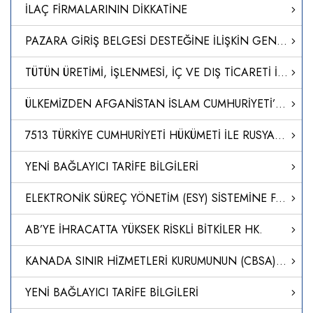
İLAÇ FİRMALARININ DİKKATİNE
PAZARA GİRİŞ BELGESİ DESTEĞİNE İLİŞKİN GENELGE GÜNCELLENDİ
TÜTÜN ÜRETİMİ, İŞLENMESİ, İÇ VE DIŞ TİCARETİ İLE İLGİLİ USUL VE ESASLAR HAKKINDA YÖNETMELİKTE DEĞİŞİKLİK YAPILMASINA DAİR YÖNETMELİK
ÜLKEMİZDEN AFGANİSTAN İSLAM CUMHURİYETİ’NE GÖNDERİLECEK İNSANİ YARDIM MALZEMELERİNİN DEMİRYOLUYLA SEVKİ AMACIYLA TÜRKİYE CUMHURİYETİ DEVLET DEMİRYOLLARI TAŞIMACILIK A.Ş. GENEL MÜDÜRLÜĞÜNÜN GÖREVLENDİRİLMESİNE İLİŞKİN KARAR (KARAR SAYISI: 8613)
7513 TÜRKİYE CUMHURİYETİ HÜKÜMETİ İLE RUSYA FEDERASYONU HÜKÜMETİ ARASINDA ULUSLARARASI KARAYOLU TAŞIMACILIĞI ANLAŞMASININ ONAYLANMASININ UYGUN BULUNDUĞUNA DAİR KANUN
YENİ BAĞLAYICI TARİFE BİLGİLERİ
ELEKTRONİK SÜREÇ YÖNETİM (ESY) SİSTEMİNE FARMAKOVİJİLANS YETKİLİ/VEKİL KAYITLARININ TAŞINMASI
AB’YE İHRACATTA YÜKSEK RİSKLİ BİTKİLER HK.
KANADA SINIR HİZMETLERİ KURUMUNUN (CBSA) YENİ DİJİTAL KAYIT SİSTEMİ CARM-II HAKKINDA
YENİ BAĞLAYICI TARİFE BİLGİLERİ