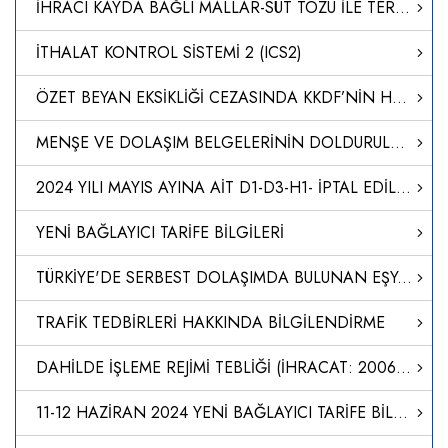
İHRACI KAYDA BAĞLI MALLAR-SÜT TOZU İLE TEREYAĞI İHRACATI
İTHALAT KONTROL SİSTEMİ 2 (ICS2)
ÖZET BEYAN EKSİKLİĞİ CEZASINDA KKDF’NİN HESAPLAMAYA DAHİL EDİLMEYECEĞİ
MENŞE VE DOLAŞIM BELGELERİNİN DOLDURULMASI
2024 YILI MAYIS AYINA AİT D1-D3-H1- İPTAL EDİLEN DİİB LİSTELERİ
YENİ BAĞLAYICI TARİFE BİLGİLERİ
TÜRKİYE'DE SERBEST DOLAŞIMDA BULUNAN EŞYANIN SERBEST BÖLGEDEN TÜRKİYE'YE İTHALİ
TRAFİK TEDBİRLERİ HAKKINDA BİLGİLENDİRME
DAHİLDE İŞLEME REJİMİ TEBLİĞİ (İHRACAT: 2006/12)’NDE DEĞİŞİKLİK YAPILMASINA DAİR TEBLİĞ (İHRACAT: 2024/2)
11-12 HAZİRAN 2024 YENİ BAĞLAYICI TARİFE BİLGİLERİ