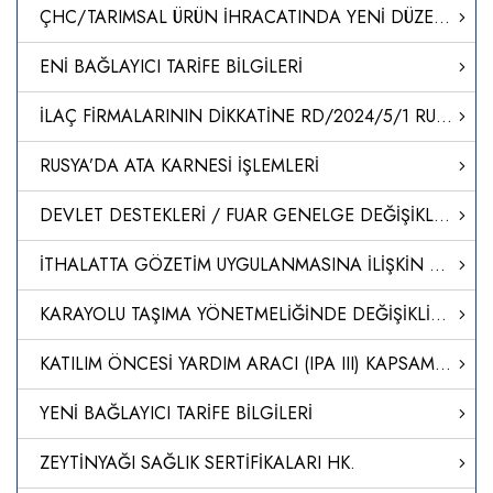
ÇHC/TARIMSAL ÜRÜN İHRACATINDA YENİ DÜZENLEMELER
ENİ BAĞLAYICI TARİFE BİLGİLERİ
İLAÇ FİRMALARININ DİKKATİNE RD/2024/5/1 RUHSAT BAŞVURU SÜREÇLERİNİN BAŞLATILMASI
RUSYA’DA ATA KARNESİ İŞLEMLERİ
DEVLET DESTEKLERİ / FUAR GENELGE DEĞİŞİKLİĞİ HK.
İTHALATTA GÖZETİM UYGULANMASINA İLİŞKİN TEBLİĞ (TEBLİĞ NO: 2024/6)’DE DEĞİŞİKLİK YAPILMASINA DAİR TEBLİĞ
KARAYOLU TAŞIMA YÖNETMELİĞİNDE DEĞİŞİKLİK YAPILMASINA DAİR YÖNETMELİK
KATILIM ÖNCESİ YARDIM ARACI (IPA III) KAPSAMINDA AKDEDİLEN 2021 YILI TÜRKİYE İÇİN YILLIK EYLEM PLANINA AİT FİNANSMAN ANLAŞMASINDA DEĞİŞİKLİK YAPILMASINA İLİŞKİN OLARAK TÜRKİYE CUMHURİYETİ HÜKÜMETİ İLE AVRUPA KOMİSYONU ARASINDA 17/4/2024 VE 24/4/2024 TARİH
YENİ BAĞLAYICI TARİFE BİLGİLERİ
ZEYTİNYAĞI SAĞLIK SERTİFİKALARI HK.