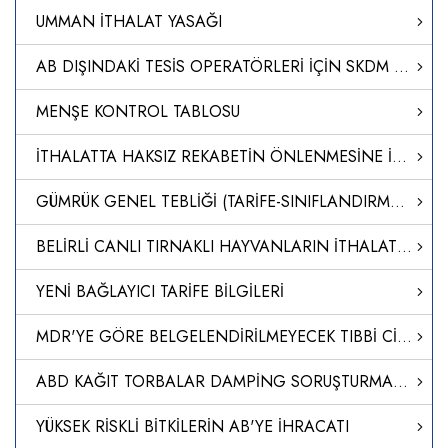
UMMAN İTHALAT YASAĞI
AB DIŞINDAKİ TESİS OPERATÖRLERİ İÇİN SKDM UYGULAMASINA İLİŞKİN REHBER
MENŞE KONTROL TABLOSU
İTHALATTA HAKSIZ REKABETİN ÖNLENMESİNE İLİŞKİN TEBLİĞ (NO: 2024/15)
GÜMRÜK GENEL TEBLİĞİ (TARİFE-SINIFLANDIRMA KARARLARI) (SERİ NO: 40)’NDE DEĞİŞİKLİK YAPILMASINA DAİR TEBLİĞ (SERİ NO: 41)
BELİRLİ CANLI TIRNAKLI HAYVANLARIN İTHALATI VE TRANSİT GEÇİŞİNE İLİŞKİN HAYVAN SAĞLIĞI KURALLARININ BELİRLENMESİNE DAİR YÖNETMELİKTE DEĞİŞİKLİK YAPILMASINA DAİR YÖNETMELİK
YENİ BAĞLAYICI TARİFE BİLGİLERİ
MDR'YE GÖRE BELGELENDİRİLMEYECEK TIBBİ CİHAZLARIN ÜTS UYGULAMALARI HAKKINDA SORU CEVAP DOKÜMANI YAYINLANMIŞTIR
ABD KAĞIT TORBALAR DAMPİNG SORUŞTURMASI-NİHAİ KARAR
YÜKSEK RİSKLİ BİTKİLERİN AB'YE İHRACATI