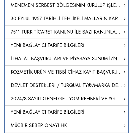
MENEMEN SERBEST BÖLGESİNİN KURULUP İŞLETİLMESİ HAKKINDA KARAR (KARAR SAYISI: 8567)
30 EYLÜL 1957 TARİHLİ TEHLİKELİ MALLARIN KARAYOLU İLE ULUSLARARASI TAŞIMACILIĞINA İLİŞKİN AVRUPA ANLAŞMASININ (ADR) BAŞLIĞINDA DEĞİŞİKLİK YAPILMASINA DAİR PROTOKOLÜN ONAYLANMASI HAKKINDA KARAR (KARAR SAYISI: 8564)
7511 TÜRK TİCARET KANUNU İLE BAZI KANUNLARDA DEĞİŞİKLİK YAPILMASINA DAİR KANUN
YENİ BAĞLAYICI TARİFE BİLGİLERİ
İTHALAT BAŞVURULARI VE PİYASAYA SUNUM İZNİ HAKKINDA KILAVUZ
KOZMETİK ÜRÜN VE TIBBİ CİHAZ KAYIT BAŞVURULARI
DEVLET DESTEKLERİ / TURQUALITY®/MARKA DESTEK PROGRAMI
2024/8 SAYILI GENELGE - YGM REHBERİ VE YGM ÇALIŞMA BÖLGESİ
YENİ BAĞLAYICI TARİFE BİLGİLERİ
MÜCBİR SEBEP ONAYI HK