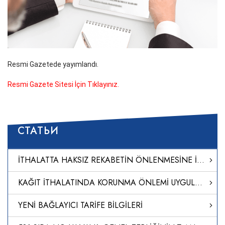
Resmi Gazetede yayımlandı.
Resmi Gazete Sitesi İçin Tıklayınız.
СТАТЬИ
İTHALATTA HAKSIZ REKABETİN ÖNLENMESİNE İLİŞKİN TEBLİĞ (NO: 2024/20)
KAĞIT İTHALATINDA KORUNMA ÖNLEMİ UYGULANMASINA İLİŞKİN KARAR (KARAR SAYISI: 8651)
YENİ BAĞLAYICI TARİFE BİLGİLERİ