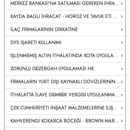
MERKEZ BANKASI’NA SATILMASI GEREKEN İHRACAT DÖVİZ GELİRİ ORANI YÜZDE 30'A İNDİRİLDİ
KAYDA BAGLI İHRACAT - HOROZ VE TAVUK ETİ KAYIT UYGULAMASI HK.
İLAÇ FİRMALARININ DİKKATİNE
DYS İŞARETİ KULLANIMI
İŞLENMEMİŞ ALTIN İTHALATINDA KOTA UYGULAMASI
ZORUNLU GÜZERGAH UYGULAMASI HK.
FİRMALARIN YURT DIŞI KAYNAKLI DÖVİZLERİNİN TÜRK LİRASINA DÖNÜŞÜMÜNÜN DESTEKLENMESİ HAKKINDA TEBLİĞ (SAYI: 2023/5)’DE DEĞİŞİKLİK YAPILMASINA DAİR TEBLİĞ (SAYI: 2024/14)
İTHALATTA İLAVE GÜMRÜK VERGİSİ UYGULANMASINA İLİŞKİN KARARDA DEĞİŞİKLİK YAPILMASINA DAİR KARAR (KARAR SAYISI: 8639)
ÇEK CUMHURİYETİ İNŞAAT MALZEMELERİNE İLİŞKİN ULUSAL DÜZENLEME
KAHVERENGİ KOKARCA BÖCEĞİ - BROWN MARMORATED STİNK BUG (BMSB)” İLE MÜCADELE TEDBİRLERİ