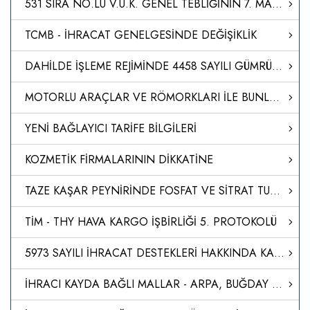
531 SIRA NO.LU V.U.K. GENEL TEBLİĞİNİN 7. MADDESİNİN (1) NUMARALI FIKRASININ (A) VE (B) BENDİ UYARINCA BELİRLENEN TEMİNAT VERME SÜRELERİNİN MÜCBİR SEBEP İLAN EDİLEN YERLERDE UZATILMASI HAKKINDA SİRKÜLER YAYIMLANDI.
TCMB - İHRACAT GENELGESİNDE DEĞİŞİKLİK
DAHİLDE İŞLEME REJİMİNDE 4458 SAYILI GÜMRÜK KANUNU`NUN 238. MADDESİNİN BİRİNCİ FIKRASININ TATBİKİ HK
MOTORLU ARAÇLAR VE RÖMORKLARI İLE BUNLAR İÇİN TASARLANAN AKSAM, SİSTEM VE AYRI TEKNİK ÜNİTELERİN GENEL GÜVENLİĞİ VE KORUNMASIZ KARAYOLU KULLANICILARININ VE YOLCULARIN KORUNMASI İLE İLGİLİ TİP ONAYI YÖNETMELİĞİ (AB/2019/2144)’NDE DEĞİŞİKLİK YAPILMASINA DAİ
YENİ BAĞLAYICI TARİFE BİLGİLERİ
KOZMETİK FİRMALARININ DİKKATİNE
TAZE KAŞAR PEYNİRİNDE FOSFAT VE SİTRAT TUZLARININ TESPİTİNE İLİŞKİN ANALİZ METODU GELİŞTİRİLDİ
TİM - THY HAVA KARGO İŞBİRLİĞİ 5. PROTOKOLÜ
5973 SAYILI İHRACAT DESTEKLERİ HAKKINDA KARARA İLİŞKİN GENELGELERDE DEĞİŞİKLİK YAPILMASI
İHRACI KAYDA BAĞLI MALLAR - ARPA, BUĞDAY VE BU ÜRÜNLERİN KIRIKLARI