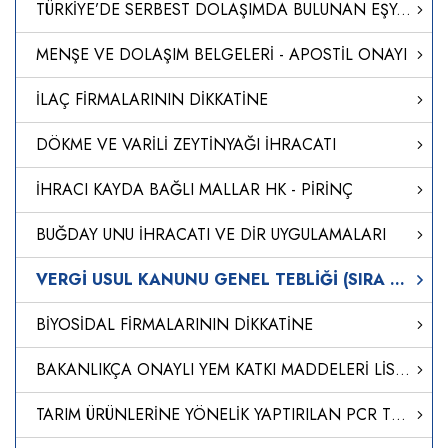
TÜRKİYE’DE SERBEST DOLAŞIMDA BULUNAN EŞYANIN SERBEST BÖLGEDEN TÜRKİYE’YE İTHALİ
MENŞE VE DOLAŞIM BELGELERİ - APOSTİL ONAYI
İLAÇ FİRMALARININ DİKKATİNE
DÖKME VE VARİLİ ZEYTİNYAĞI İHRACATI
İHRACI KAYDA BAĞLI MALLAR HK - PİRİNÇ
BUĞDAY UNU İHRACATI VE DİR UYGULAMALARI
VERGİ USUL KANUNU GENEL TEBLİĞİ (SIRA NO: 435)'NDE DEĞİŞİKLİK YAPILMASINA DAİR TEBLİĞ (SIRA NO: 562)
BİYOSİDAL FİRMALARININ DİKKATİNE
BAKANLIKÇA ONAYLI YEM KATKI MADDELERİ LİSTESİ GÜNCELLENDİ
TARIM ÜRÜNLERİNE YÖNELİK YAPTIRILAN PCR TESTLERİ