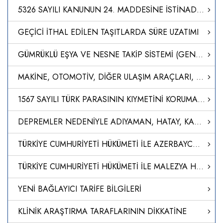
5326 SAYILI KANUNUN 24. MADDESİNE İSTİNADEN DÜZENLENEN CEZA KARARLARI
GEÇİCİ İTHAL EDİLEN TAŞITLARDA SÜRE UZATIMI
GÜMRÜKLÜ EŞYA VE NESNE TAKİP SİSTEMİ (GENTSİS)
MAKİNE, OTOMOTİV, DİĞER ULAŞIM ARAÇLARI, ELEKTRİK VE ELEKTRONİK SEKTÖRÜ ÜRÜNLERİNE İLİŞKİN DAHİLDE İŞLEME REJİMİ GENELGESİNDE DEĞİŞİKLİK YAPILMASI HAKKINDA GENELGE
1567 SAYILI TÜRK PARASININ KIYMETİNİ KORUMA HAKKINDA KANUN KAPSAMINDA ALINACAK ÜCRETLERE İLİŞKİN YÖNETMELİKTE DEĞİŞİKLİK YAPILMASINA DAİR YÖNETMELİK
DEPREMLER NEDENİYLE ADIYAMAN, HATAY, KAHRAMANMARAŞ VE MALATYA İLLERİ İLE GAZİANTEP İLİNİN İSLAHİYE VE NURDAĞI İLÇELERİNDE DEVAM EDEN MÜCBİR SEBEBE İSTİNADEN, 7256 SAYILI BAZI ALACAKLARIN YENİDEN YAPILANDIRILMASI İLE BAZI KANUNLARDA DEĞİŞİKLİK YAPILMASI HA
TÜRKİYE CUMHURİYETİ HÜKÜMETİ İLE AZERBAYCAN CUMHURİYETİ HÜKÜMETİ ARASINDA 'TERCİHLİ TİCARET ANLAŞMASI'NI TADİL EDEN PROTOKOLÜN ONAYLANMASI HAKKINDA KARAR (KARAR SAYISI: 8512)
TÜRKİYE CUMHURİYETİ HÜKÜMETİ İLE MALEZYA HÜKÜMETİ ARASINDAKİ SERBEST TİCARET ANLAŞMASINA EK 1. PROTOKOL’ÜN ONAYLANMASI HAKKINDA KARAR (KARAR SAYISI: 8511)
YENİ BAĞLAYICI TARİFE BİLGİLERİ
KLİNİK ARAŞTIRMA TARAFLARININ DİKKATİNE