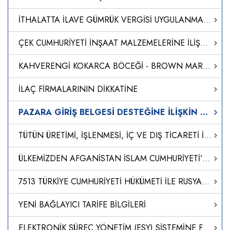
İTHALATTA İLAVE GÜMRÜK VERGİSİ UYGULANMASINA İLİŞKİN KARARDA DEĞİŞİKLİK YAPILMASINA DAİR KARAR (KARAR SAYISI: 8639)
ÇEK CUMHURİYETİ İNŞAAT MALZEMELERİNE İLİŞKİN ULUSAL DÜZENLEME
KAHVERENGİ KOKARCA BÖCEĞİ - BROWN MARMORATED STİNK BUG (BMSB)” İLE MÜCADELE TEDBİRLERİ
İLAÇ FİRMALARININ DİKKATİNE
PAZARA GİRİŞ BELGESİ DESTEĞİNE İLİŞKİN GENELGE GÜNCELLENDİ
TÜTÜN ÜRETİMİ, İŞLENMESİ, İÇ VE DIŞ TİCARETİ İLE İLGİLİ USUL VE ESASLAR HAKKINDA YÖNETMELİKTE DEĞİŞİKLİK YAPILMASINA DAİR YÖNETMELİK
ÜLKEMİZDEN AFGANİSTAN İSLAM CUMHURİYETİ’NE GÖNDERİLECEK İNSANİ YARDIM MALZEMELERİNİN DEMİRYOLUYLA SEVKİ AMACIYLA TÜRKİYE CUMHURİYETİ DEVLET DEMİRYOLLARI TAŞIMACILIK A.Ş. GENEL MÜDÜRLÜĞÜNÜN GÖREVLENDİRİLMESİNE İLİŞKİN KARAR (KARAR SAYISI: 8613)
7513 TÜRKİYE CUMHURİYETİ HÜKÜMETİ İLE RUSYA FEDERASYONU HÜKÜMETİ ARASINDA ULUSLARARASI KARAYOLU TAŞIMACILIĞI ANLAŞMASININ ONAYLANMASININ UYGUN BULUNDUĞUNA DAİR KANUN
YENİ BAĞLAYICI TARİFE BİLGİLERİ
ELEKTRONİK SÜREÇ YÖNETİM (ESY) SİSTEMİNE FARMAKOVİJİLANS YETKİLİ/VEKİL KAYITLARININ TAŞINMASI