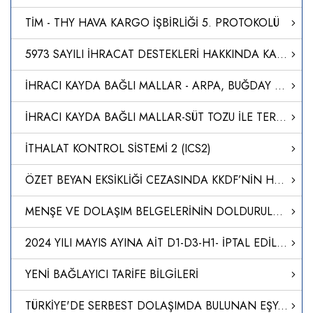
TİM - THY HAVA KARGO İŞBİRLİĞİ 5. PROTOKOLÜ
5973 SAYILI İHRACAT DESTEKLERİ HAKKINDA KARARA İLİŞKİN GENELGELERDE DEĞİŞİKLİK YAPILMASI
İHRACI KAYDA BAĞLI MALLAR - ARPA, BUĞDAY VE BU ÜRÜNLERİN KIRIKLARI
İHRACI KAYDA BAĞLI MALLAR-SÜT TOZU İLE TEREYAĞI İHRACATI
İTHALAT KONTROL SİSTEMİ 2 (ICS2)
ÖZET BEYAN EKSİKLİĞİ CEZASINDA KKDF’NİN HESAPLAMAYA DAHİL EDİLMEYECEĞİ
MENŞE VE DOLAŞIM BELGELERİNİN DOLDURULMASI
2024 YILI MAYIS AYINA AİT D1-D3-H1- İPTAL EDİLEN DİİB LİSTELERİ
YENİ BAĞLAYICI TARİFE BİLGİLERİ
TÜRKİYE'DE SERBEST DOLAŞIMDA BULUNAN EŞYANIN SERBEST BÖLGEDEN TÜRKİYE'YE İTHALİ