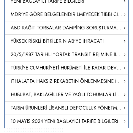
YENİ BAĞLAYICI TARİFE BİLGİLERİ
MDR'YE GÖRE BELGELENDİRİLMEYECEK TIBBİ CİHAZLARIN ÜTS UYGULAMALARI HAKKINDA SORU CEVAP DOKÜMANI YAYINLANMIŞTIR
ABD KAĞIT TORBALAR DAMPİNG SORUŞTURMASI-NİHAİ KARAR
YÜKSEK RİSKLİ BİTKİLERİN AB'YE İHRACATI
20/5/1987 TARİHLİ “ORTAK TRANSİT REJİMİNE İLİŞKİN SÖZLEŞME”NİN I, IIIA VE IV SAYILI EKLERİNİ DEĞİŞTİREN İLİŞİK 25/8/2022 TARİHLİ VE 1/2022 SAYILI AB-ORTAK TRANSİT ÜLKELERİ ORTAK KOMİTESİ KARARININ ONAYLANMASI HAKKINDA KARAR (KARAR SAYISI: 8449)
TÜRKİYE CUMHURİYETİ HÜKÜMETİ İLE KATAR DEVLETİ HÜKÜMETİ ARASINDA TİCARET VE EKONOMİK ORTAKLIK ANLAŞMASI İLE ANLAŞMADA DEĞİŞİKLİK YAPILMASINA DAİR NOTALARIN ONAYLANMASI HAKKINDA KARAR (KARAR SAYISI: 8448)
İTHALATTA HAKSIZ REKABETİN ÖNLENMESİNE İLİŞKİN TEBLİĞ (NO: 2024/18)
HUBUBAT, BAKLAGİLLER VE YAĞLI TOHUMLAR LİSANSLI DEPO TEBLİĞİNDE DEĞİŞİKLİK YAPILMASINA DAİR TEBLİĞ
TARIM ÜRÜNLERİ LİSANSLI DEPOCULUK YÖNETMELİĞİNDE DEĞİŞİKLİK YAPILMASINA DAİR YÖNETMELİK
10 MAYIS 2024 YENİ BAĞLAYICI TARİFE BİLGİLERİ