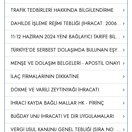
TRAFİK TEDBİRLERİ HAKKINDA BİLGİLENDİRME
DAHİLDE İŞLEME REJİMİ TEBLİĞİ (İHRACAT: 2006/12)’NDE DEĞİŞİKLİK YAPILMASINA DAİR TEBLİĞ (İHRACAT: 2024/2)
11-12 HAZİRAN 2024 YENİ BAĞLAYICI TARİFE BİLGİLERİ
TÜRKİYE’DE SERBEST DOLAŞIMDA BULUNAN EŞYANIN SERBEST BÖLGEDEN TÜRKİYE’YE İTHALİ
MENŞE VE DOLAŞIM BELGELERİ - APOSTİL ONAYI
İLAÇ FİRMALARININ DİKKATİNE
DÖKME VE VARİLİ ZEYTİNYAĞI İHRACATI
İHRACI KAYDA BAĞLI MALLAR HK - PİRİNÇ
BUĞDAY UNU İHRACATI VE DİR UYGULAMALARI
VERGİ USUL KANUNU GENEL TEBLİĞİ (SIRA NO: 435)'NDE DEĞİŞİKLİK YAPILMASINA DAİR TEBLİĞ (SIRA NO: 562)