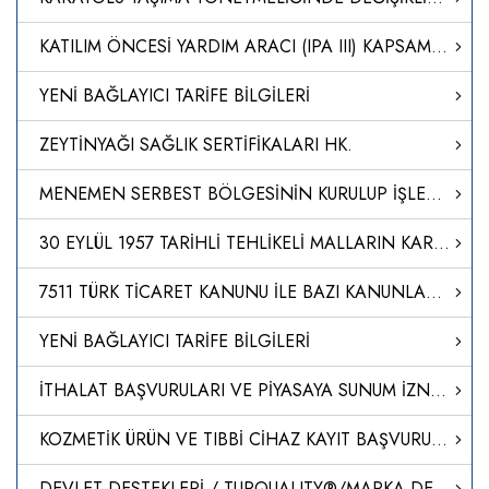
KATILIM ÖNCESİ YARDIM ARACI (IPA III) KAPSAMINDA AKDEDİLEN 2021 YILI TÜRKİYE İÇİN YILLIK EYLEM PLANINA AİT FİNANSMAN ANLAŞMASINDA DEĞİŞİKLİK YAPILMASINA İLİŞKİN OLARAK TÜRKİYE CUMHURİYETİ HÜKÜMETİ İLE AVRUPA KOMİSYONU ARASINDA 17/4/2024 VE 24/4/2024 TARİH
YENİ BAĞLAYICI TARİFE BİLGİLERİ
ZEYTİNYAĞI SAĞLIK SERTİFİKALARI HK.
MENEMEN SERBEST BÖLGESİNİN KURULUP İŞLETİLMESİ HAKKINDA KARAR (KARAR SAYISI: 8567)
30 EYLÜL 1957 TARİHLİ TEHLİKELİ MALLARIN KARAYOLU İLE ULUSLARARASI TAŞIMACILIĞINA İLİŞKİN AVRUPA ANLAŞMASININ (ADR) BAŞLIĞINDA DEĞİŞİKLİK YAPILMASINA DAİR PROTOKOLÜN ONAYLANMASI HAKKINDA KARAR (KARAR SAYISI: 8564)
7511 TÜRK TİCARET KANUNU İLE BAZI KANUNLARDA DEĞİŞİKLİK YAPILMASINA DAİR KANUN
YENİ BAĞLAYICI TARİFE BİLGİLERİ
İTHALAT BAŞVURULARI VE PİYASAYA SUNUM İZNİ HAKKINDA KILAVUZ
KOZMETİK ÜRÜN VE TIBBİ CİHAZ KAYIT BAŞVURULARI
DEVLET DESTEKLERİ / TURQUALITY®/MARKA DESTEK PROGRAMI