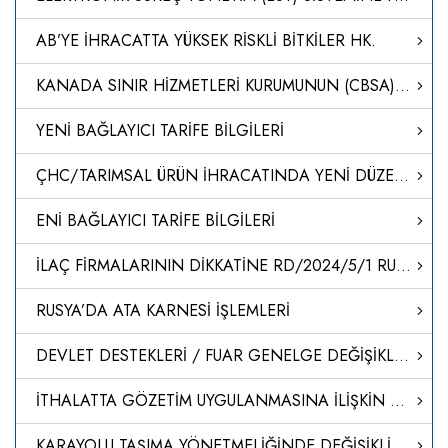
AB’YE İHRACATTA YÜKSEK RİSKLİ BİTKİLER HK.
KANADA SINIR HİZMETLERİ KURUMUNUN (CBSA) YENİ DİJİTAL KAYIT SİSTEMİ CARM-II HAKKINDA
YENİ BAĞLAYICI TARİFE BİLGİLERİ
ÇHC/TARIMSAL ÜRÜN İHRACATINDA YENİ DÜZENLEMELER
ENİ BAĞLAYICI TARİFE BİLGİLERİ
İLAÇ FİRMALARININ DİKKATİNE RD/2024/5/1 RUHSAT BAŞVURU SÜREÇLERİNİN BAŞLATILMASI
RUSYA’DA ATA KARNESİ İŞLEMLERİ
DEVLET DESTEKLERİ / FUAR GENELGE DEĞİŞİKLİĞİ HK.
İTHALATTA GÖZETİM UYGULANMASINA İLİŞKİN TEBLİĞ (TEBLİĞ NO: 2024/6)’DE DEĞİŞİKLİK YAPILMASINA DAİR TEBLİĞ
KARAYOLU TAŞIMA YÖNETMELİĞİNDE DEĞİŞİKLİK YAPILMASINA DAİR YÖNETMELİK