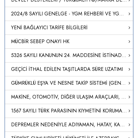
2024/8 SAYILI GENELGE - YGM REHBERİ VE YGM ÇALIŞMA BÖLGESİ
YENİ BAĞLAYICI TARİFE BİLGİLERİ
MÜCBİR SEBEP ONAYI HK
5326 SAYILI KANUNUN 24. MADDESİNE İSTİNADEN DÜZENLENEN CEZA KARARLARI
GEÇİCİ İTHAL EDİLEN TAŞITLARDA SÜRE UZATIMI
GÜMRÜKLÜ EŞYA VE NESNE TAKİP SİSTEMİ (GENTSİS)
MAKİNE, OTOMOTİV, DİĞER ULAŞIM ARAÇLARI, ELEKTRİK VE ELEKTRONİK SEKTÖRÜ ÜRÜNLERİNE İLİŞKİN DAHİLDE İŞLEME REJİMİ GENELGESİNDE DEĞİŞİKLİK YAPILMASI HAKKINDA GENELGE
1567 SAYILI TÜRK PARASININ KIYMETİNİ KORUMA HAKKINDA KANUN KAPSAMINDA ALINACAK ÜCRETLERE İLİŞKİN YÖNETMELİKTE DEĞİŞİKLİK YAPILMASINA DAİR YÖNETMELİK
DEPREMLER NEDENİYLE ADIYAMAN, HATAY, KAHRAMANMARAŞ VE MALATYA İLLERİ İLE GAZİANTEP İLİNİN İSLAHİYE VE NURDAĞI İLÇELERİNDE DEVAM EDEN MÜCBİR SEBEBE İSTİNADEN, 7256 SAYILI BAZI ALACAKLARIN YENİDEN YAPILANDIRILMASI İLE BAZI KANUNLARDA DEĞİŞİKLİK YAPILMASI HA