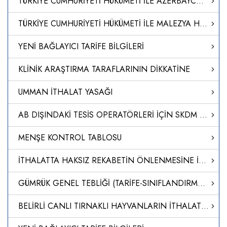
TÜRKİYE CUMHURİYETİ HÜKÜMETİ İLE AZERBAYCAN CUMHURİYETİ HÜKÜMETİ ARASINDA 'TERCİHLİ TİCARET ANLAŞMASI'NI TADİL EDEN PROTOKOLÜN ONAYLANMASI HAKKINDA KARAR (KARAR SAYISI: 8512)
TÜRKİYE CUMHURİYETİ HÜKÜMETİ İLE MALEZYA HÜKÜMETİ ARASINDAKİ SERBEST TİCARET ANLAŞMASINA EK 1. PROTOKOL’ÜN ONAYLANMASI HAKKINDA KARAR (KARAR SAYISI: 8511)
YENİ BAĞLAYICI TARİFE BİLGİLERİ
KLİNİK ARAŞTIRMA TARAFLARININ DİKKATİNE
UMMAN İTHALAT YASAĞI
AB DIŞINDAKİ TESİS OPERATÖRLERİ İÇİN SKDM UYGULAMASINA İLİŞKİN REHBER
MENŞE KONTROL TABLOSU
İTHALATTA HAKSIZ REKABETİN ÖNLENMESİNE İLİŞKİN TEBLİĞ (NO: 2024/15)
GÜMRÜK GENEL TEBLİĞİ (TARİFE-SINIFLANDIRMA KARARLARI) (SERİ NO: 40)’NDE DEĞİŞİKLİK YAPILMASINA DAİR TEBLİĞ (SERİ NO: 41)
BELİRLİ CANLI TIRNAKLI HAYVANLARIN İTHALATI VE TRANSİT GEÇİŞİNE İLİŞKİN HAYVAN SAĞLIĞI KURALLARININ BELİRLENMESİNE DAİR YÖNETMELİKTE DEĞİŞİKLİK YAPILMASINA DAİR YÖNETMELİK