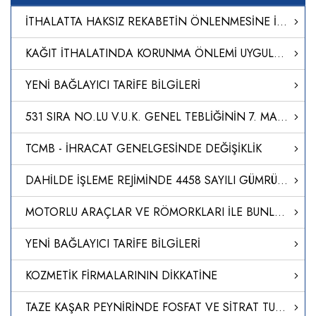
İTHALATTA HAKSIZ REKABETİN ÖNLENMESİNE İLİŞKİN TEBLİĞ (NO: 2024/20)
KAĞIT İTHALATINDA KORUNMA ÖNLEMİ UYGULANMASINA İLİŞKİN KARAR (KARAR SAYISI: 8651)
YENİ BAĞLAYICI TARİFE BİLGİLERİ
531 SIRA NO.LU V.U.K. GENEL TEBLİĞİNİN 7. MADDESİNİN (1) NUMARALI FIKRASININ (A) VE (B) BENDİ UYARINCA BELİRLENEN TEMİNAT VERME SÜRELERİNİN MÜCBİR SEBEP İLAN EDİLEN YERLERDE UZATILMASI HAKKINDA SİRKÜLER YAYIMLANDI.
TCMB - İHRACAT GENELGESİNDE DEĞİŞİKLİK
DAHİLDE İŞLEME REJİMİNDE 4458 SAYILI GÜMRÜK KANUNU`NUN 238. MADDESİNİN BİRİNCİ FIKRASININ TATBİKİ HK
MOTORLU ARAÇLAR VE RÖMORKLARI İLE BUNLAR İÇİN TASARLANAN AKSAM, SİSTEM VE AYRI TEKNİK ÜNİTELERİN GENEL GÜVENLİĞİ VE KORUNMASIZ KARAYOLU KULLANICILARININ VE YOLCULARIN KORUNMASI İLE İLGİLİ TİP ONAYI YÖNETMELİĞİ (AB/2019/2144)’NDE DEĞİŞİKLİK YAPILMASINA DAİ
YENİ BAĞLAYICI TARİFE BİLGİLERİ
KOZMETİK FİRMALARININ DİKKATİNE
TAZE KAŞAR PEYNİRİNDE FOSFAT VE SİTRAT TUZLARININ TESPİTİNE İLİŞKİN ANALİZ METODU GELİŞTİRİLDİ