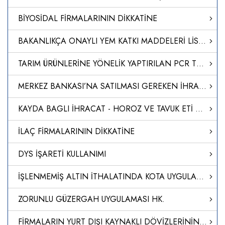
BİYOSİDAL FİRMALARININ DİKKATİNE
BAKANLIKÇA ONAYLI YEM KATKI MADDELERİ LİSTESİ GÜNCELLENDİ
TARIM ÜRÜNLERİNE YÖNELİK YAPTIRILAN PCR TESTLERİ
MERKEZ BANKASI’NA SATILMASI GEREKEN İHRACAT DÖVİZ GELİRİ ORANI YÜZDE 30'A İNDİRİLDİ
KAYDA BAGLI İHRACAT - HOROZ VE TAVUK ETİ KAYIT UYGULAMASI HK.
İLAÇ FİRMALARININ DİKKATİNE
DYS İŞARETİ KULLANIMI
İŞLENMEMİŞ ALTIN İTHALATINDA KOTA UYGULAMASI
ZORUNLU GÜZERGAH UYGULAMASI HK.
FİRMALARIN YURT DIŞI KAYNAKLI DÖVİZLERİNİN TÜRK LİRASINA DÖNÜŞÜMÜNÜN DESTEKLENMESİ HAKKINDA TEBLİĞ (SAYI: 2023/5)’DE DEĞİŞİKLİK YAPILMASINA DAİR TEBLİĞ (SAYI: 2024/14)