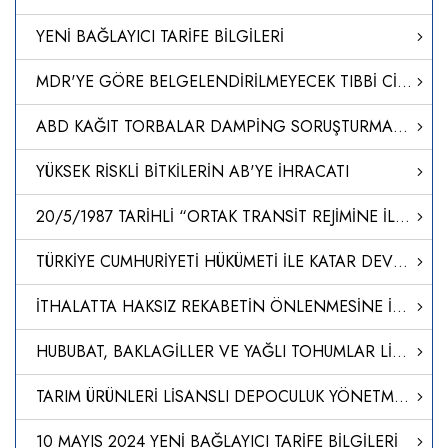
YENİ BAĞLAYICI TARİFE BİLGİLERİ
MDR'YE GÖRE BELGELENDİRİLMEYECEK TIBBİ CİHAZLARIN ÜTS UYGULAMALARI HAKKINDA SORU CEVAP DOKÜMANI YAYINLANMIŞTIR
ABD KAĞIT TORBALAR DAMPİNG SORUŞTURMASI-NİHAİ KARAR
YÜKSEK RİSKLİ BİTKİLERİN AB'YE İHRACATI
20/5/1987 TARİHLİ “ORTAK TRANSİT REJİMİNE İLİŞKİN SÖZLEŞME”NİN I, IIIA VE IV SAYILI EKLERİNİ DEĞİŞTİREN İLİŞİK 25/8/2022 TARİHLİ VE 1/2022 SAYILI AB-ORTAK TRANSİT ÜLKELERİ ORTAK KOMİTESİ KARARININ ONAYLANMASI HAKKINDA KARAR (KARAR SAYISI: 8449)
TÜRKİYE CUMHURİYETİ HÜKÜMETİ İLE KATAR DEVLETİ HÜKÜMETİ ARASINDA TİCARET VE EKONOMİK ORTAKLIK ANLAŞMASI İLE ANLAŞMADA DEĞİŞİKLİK YAPILMASINA DAİR NOTALARIN ONAYLANMASI HAKKINDA KARAR (KARAR SAYISI: 8448)
İTHALATTA HAKSIZ REKABETİN ÖNLENMESİNE İLİŞKİN TEBLİĞ (NO: 2024/18)
HUBUBAT, BAKLAGİLLER VE YAĞLI TOHUMLAR LİSANSLI DEPO TEBLİĞİNDE DEĞİŞİKLİK YAPILMASINA DAİR TEBLİĞ
TARIM ÜRÜNLERİ LİSANSLI DEPOCULUK YÖNETMELİĞİNDE DEĞİŞİKLİK YAPILMASINA DAİR YÖNETMELİK
10 MAYIS 2024 YENİ BAĞLAYICI TARİFE BİLGİLERİ