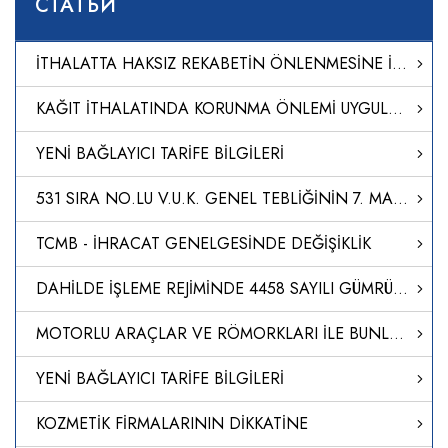
СТАТЬИ
İTHALATTA HAKSIZ REKABETİN ÖNLENMESİNE İLİŞKİN TEBLİĞ (NO: 2024/20)
KAĞIT İTHALATINDA KORUNMA ÖNLEMİ UYGULANMASINA İLİŞKİN KARAR (KARAR SAYISI: 8651)
YENİ BAĞLAYICI TARİFE BİLGİLERİ
531 SIRA NO.LU V.U.K. GENEL TEBLİĞİNİN 7. MADDESİNİN (1) NUMARALI FIKRASININ (A) VE (B) BENDİ UYARINCA BELİRLENEN TEMİNAT VERME SÜRELERİNİN MÜCBİR SEBEP İLAN EDİLEN YERLERDE UZATILMASI HAKKINDA SİRKÜLER YAYIMLANDI.
TCMB - İHRACAT GENELGESİNDE DEĞİŞİKLİK
DAHİLDE İŞLEME REJİMİNDE 4458 SAYILI GÜMRÜK KANUNU`NUN 238. MADDESİNİN BİRİNCİ FIKRASININ TATBİKİ HK
MOTORLU ARAÇLAR VE RÖMORKLARI İLE BUNLAR İÇİN TASARLANAN AKSAM, SİSTEM VE AYRI TEKNİK ÜNİTELERİN GENEL GÜVENLİĞİ VE KORUNMASIZ KARAYOLU KULLANICILARININ VE YOLCULARIN KORUNMASI İLE İLGİLİ TİP ONAYI YÖNETMELİĞİ (AB/2019/2144)’NDE DEĞİŞİKLİK YAPILMASINA DAİ
YENİ BAĞLAYICI TARİFE BİLGİLERİ
KOZMETİK FİRMALARININ DİKKATİNE