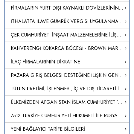
FİRMALARIN YURT DIŞI KAYNAKLI DÖVİZLERİNİN TÜRK LİRASINA DÖNÜŞÜMÜNÜN DESTEKLENMESİ HAKKINDA TEBLİĞ (SAYI: 2023/5)’DE DEĞİŞİKLİK YAPILMASINA DAİR TEBLİĞ (SAYI: 2024/14)
İTHALATTA İLAVE GÜMRÜK VERGİSİ UYGULANMASINA İLİŞKİN KARARDA DEĞİŞİKLİK YAPILMASINA DAİR KARAR (KARAR SAYISI: 8639)
ÇEK CUMHURİYETİ İNŞAAT MALZEMELERİNE İLİŞKİN ULUSAL DÜZENLEME
KAHVERENGİ KOKARCA BÖCEĞİ - BROWN MARMORATED STİNK BUG (BMSB)” İLE MÜCADELE TEDBİRLERİ
İLAÇ FİRMALARININ DİKKATİNE
PAZARA GİRİŞ BELGESİ DESTEĞİNE İLİŞKİN GENELGE GÜNCELLENDİ
TÜTÜN ÜRETİMİ, İŞLENMESİ, İÇ VE DIŞ TİCARETİ İLE İLGİLİ USUL VE ESASLAR HAKKINDA YÖNETMELİKTE DEĞİŞİKLİK YAPILMASINA DAİR YÖNETMELİK
ÜLKEMİZDEN AFGANİSTAN İSLAM CUMHURİYETİ’NE GÖNDERİLECEK İNSANİ YARDIM MALZEMELERİNİN DEMİRYOLUYLA SEVKİ AMACIYLA TÜRKİYE CUMHURİYETİ DEVLET DEMİRYOLLARI TAŞIMACILIK A.Ş. GENEL MÜDÜRLÜĞÜNÜN GÖREVLENDİRİLMESİNE İLİŞKİN KARAR (KARAR SAYISI: 8613)
7513 TÜRKİYE CUMHURİYETİ HÜKÜMETİ İLE RUSYA FEDERASYONU HÜKÜMETİ ARASINDA ULUSLARARASI KARAYOLU TAŞIMACILIĞI ANLAŞMASININ ONAYLANMASININ UYGUN BULUNDUĞUNA DAİR KANUN
YENİ BAĞLAYICI TARİFE BİLGİLERİ