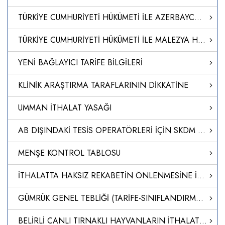
TÜRKİYE CUMHURİYETİ HÜKÜMETİ İLE AZERBAYCAN CUMHURİYETİ HÜKÜMETİ ARASINDA 'TERCİHLİ TİCARET ANLAŞMASI'NI TADİL EDEN PROTOKOLÜN ONAYLANMASI HAKKINDA KARAR (KARAR SAYISI: 8512)
TÜRKİYE CUMHURİYETİ HÜKÜMETİ İLE MALEZYA HÜKÜMETİ ARASINDAKİ SERBEST TİCARET ANLAŞMASINA EK 1. PROTOKOL’ÜN ONAYLANMASI HAKKINDA KARAR (KARAR SAYISI: 8511)
YENİ BAĞLAYICI TARİFE BİLGİLERİ
KLİNİK ARAŞTIRMA TARAFLARININ DİKKATİNE
UMMAN İTHALAT YASAĞI
AB DIŞINDAKİ TESİS OPERATÖRLERİ İÇİN SKDM UYGULAMASINA İLİŞKİN REHBER
MENŞE KONTROL TABLOSU
İTHALATTA HAKSIZ REKABETİN ÖNLENMESİNE İLİŞKİN TEBLİĞ (NO: 2024/15)
GÜMRÜK GENEL TEBLİĞİ (TARİFE-SINIFLANDIRMA KARARLARI) (SERİ NO: 40)’NDE DEĞİŞİKLİK YAPILMASINA DAİR TEBLİĞ (SERİ NO: 41)
BELİRLİ CANLI TIRNAKLI HAYVANLARIN İTHALATI VE TRANSİT GEÇİŞİNE İLİŞKİN HAYVAN SAĞLIĞI KURALLARININ BELİRLENMESİNE DAİR YÖNETMELİKTE DEĞİŞİKLİK YAPILMASINA DAİR YÖNETMELİK