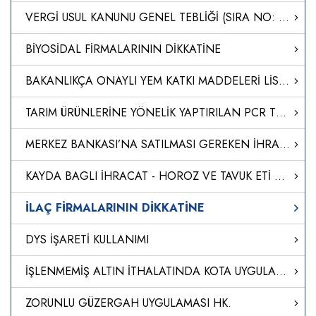
VERGİ USUL KANUNU GENEL TEBLİĞİ (SIRA NO: 435)'NDE DEĞİŞİKLİK YAPILMASINA DAİR TEBLİĞ (SIRA NO: 562)
BİYOSİDAL FİRMALARININ DİKKATİNE
BAKANLIKÇA ONAYLI YEM KATKI MADDELERİ LİSTESİ GÜNCELLENDİ
TARIM ÜRÜNLERİNE YÖNELİK YAPTIRILAN PCR TESTLERİ
MERKEZ BANKASI’NA SATILMASI GEREKEN İHRACAT DÖVİZ GELİRİ ORANI YÜZDE 30'A İNDİRİLDİ
KAYDA BAGLI İHRACAT - HOROZ VE TAVUK ETİ KAYIT UYGULAMASI HK.
İLAÇ FİRMALARININ DİKKATİNE
DYS İŞARETİ KULLANIMI
İŞLENMEMİŞ ALTIN İTHALATINDA KOTA UYGULAMASI
ZORUNLU GÜZERGAH UYGULAMASI HK.