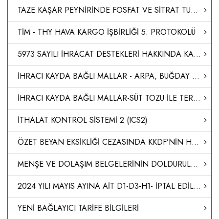
TAZE KAŞAR PEYNİRİNDE FOSFAT VE SİTRAT TUZLARININ TESPİTİNE İLİŞKİN ANALİZ METODU GELİŞTİRİLDİ
TİM - THY HAVA KARGO İŞBİRLİĞİ 5. PROTOKOLÜ
5973 SAYILI İHRACAT DESTEKLERİ HAKKINDA KARARA İLİŞKİN GENELGELERDE DEĞİŞİKLİK YAPILMASI
İHRACI KAYDA BAĞLI MALLAR - ARPA, BUĞDAY VE BU ÜRÜNLERİN KIRIKLARI
İHRACI KAYDA BAĞLI MALLAR-SÜT TOZU İLE TEREYAĞI İHRACATI
İTHALAT KONTROL SİSTEMİ 2 (ICS2)
ÖZET BEYAN EKSİKLİĞİ CEZASINDA KKDF’NİN HESAPLAMAYA DAHİL EDİLMEYECEĞİ
MENŞE VE DOLAŞIM BELGELERİNİN DOLDURULMASI
2024 YILI MAYIS AYINA AİT D1-D3-H1- İPTAL EDİLEN DİİB LİSTELERİ
YENİ BAĞLAYICI TARİFE BİLGİLERİ