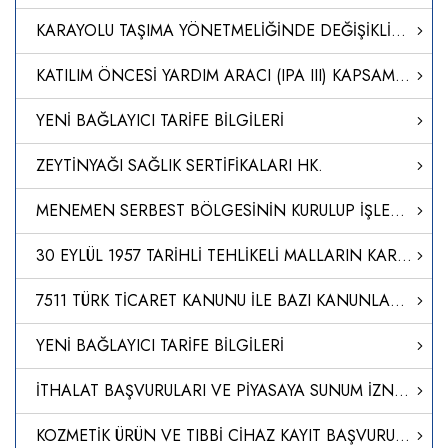
KARAYOLU TAŞIMA YÖNETMELİĞİNDE DEĞİŞİKLİK YAPILMASINA DAİR YÖNETMELİK
KATILIM ÖNCESİ YARDIM ARACI (IPA III) KAPSAMINDA AKDEDİLEN 2021 YILI TÜRKİYE İÇİN YILLIK EYLEM PLANINA AİT FİNANSMAN ANLAŞMASINDA DEĞİŞİKLİK YAPILMASINA İLİŞKİN OLARAK TÜRKİYE CUMHURİYETİ HÜKÜMETİ İLE AVRUPA KOMİSYONU ARASINDA 17/4/2024 VE 24/4/2024 TARİH
YENİ BAĞLAYICI TARİFE BİLGİLERİ
ZEYTİNYAĞI SAĞLIK SERTİFİKALARI HK.
MENEMEN SERBEST BÖLGESİNİN KURULUP İŞLETİLMESİ HAKKINDA KARAR (KARAR SAYISI: 8567)
30 EYLÜL 1957 TARİHLİ TEHLİKELİ MALLARIN KARAYOLU İLE ULUSLARARASI TAŞIMACILIĞINA İLİŞKİN AVRUPA ANLAŞMASININ (ADR) BAŞLIĞINDA DEĞİŞİKLİK YAPILMASINA DAİR PROTOKOLÜN ONAYLANMASI HAKKINDA KARAR (KARAR SAYISI: 8564)
7511 TÜRK TİCARET KANUNU İLE BAZI KANUNLARDA DEĞİŞİKLİK YAPILMASINA DAİR KANUN
YENİ BAĞLAYICI TARİFE BİLGİLERİ
İTHALAT BAŞVURULARI VE PİYASAYA SUNUM İZNİ HAKKINDA KILAVUZ
KOZMETİK ÜRÜN VE TIBBİ CİHAZ KAYIT BAŞVURULARI