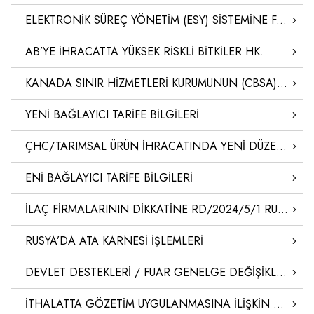
ELEKTRONİK SÜREÇ YÖNETİM (ESY) SİSTEMİNE FARMAKOVİJİLANS YETKİLİ/VEKİL KAYITLARININ TAŞINMASI
AB’YE İHRACATTA YÜKSEK RİSKLİ BİTKİLER HK.
KANADA SINIR HİZMETLERİ KURUMUNUN (CBSA) YENİ DİJİTAL KAYIT SİSTEMİ CARM-II HAKKINDA
YENİ BAĞLAYICI TARİFE BİLGİLERİ
ÇHC/TARIMSAL ÜRÜN İHRACATINDA YENİ DÜZENLEMELER
ENİ BAĞLAYICI TARİFE BİLGİLERİ
İLAÇ FİRMALARININ DİKKATİNE RD/2024/5/1 RUHSAT BAŞVURU SÜREÇLERİNİN BAŞLATILMASI
RUSYA’DA ATA KARNESİ İŞLEMLERİ
DEVLET DESTEKLERİ / FUAR GENELGE DEĞİŞİKLİĞİ HK.
İTHALATTA GÖZETİM UYGULANMASINA İLİŞKİN TEBLİĞ (TEBLİĞ NO: 2024/6)’DE DEĞİŞİKLİK YAPILMASINA DAİR TEBLİĞ