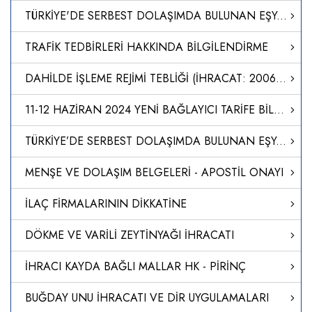
TÜRKİYE'DE SERBEST DOLAŞIMDA BULUNAN EŞYANIN SERBEST BÖLGEDEN TÜRKİYE'YE İTHALİ
TRAFİK TEDBİRLERİ HAKKINDA BİLGİLENDİRME
DAHİLDE İŞLEME REJİMİ TEBLİĞİ (İHRACAT: 2006/12)’NDE DEĞİŞİKLİK YAPILMASINA DAİR TEBLİĞ (İHRACAT: 2024/2)
11-12 HAZİRAN 2024 YENİ BAĞLAYICI TARİFE BİLGİLERİ
TÜRKİYE’DE SERBEST DOLAŞIMDA BULUNAN EŞYANIN SERBEST BÖLGEDEN TÜRKİYE’YE İTHALİ
MENŞE VE DOLAŞIM BELGELERİ - APOSTİL ONAYI
İLAÇ FİRMALARININ DİKKATİNE
DÖKME VE VARİLİ ZEYTİNYAĞI İHRACATI
İHRACI KAYDA BAĞLI MALLAR HK - PİRİNÇ
BUĞDAY UNU İHRACATI VE DİR UYGULAMALARI