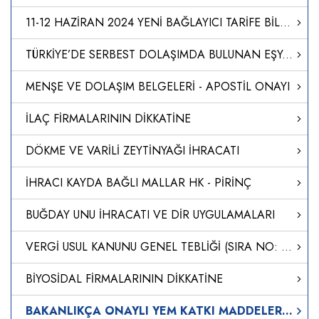
11-12 HAZİRAN 2024 YENİ BAĞLAYICI TARİFE BİLGİLERİ
TÜRKİYE’DE SERBEST DOLAŞIMDA BULUNAN EŞYANIN SERBEST BÖLGEDEN TÜRKİYE’YE İTHALİ
MENŞE VE DOLAŞIM BELGELERİ - APOSTİL ONAYI
İLAÇ FİRMALARININ DİKKATİNE
DÖKME VE VARİLİ ZEYTİNYAĞI İHRACATI
İHRACI KAYDA BAĞLI MALLAR HK - PİRİNÇ
BUĞDAY UNU İHRACATI VE DİR UYGULAMALARI
VERGİ USUL KANUNU GENEL TEBLİĞİ (SIRA NO: 435)'NDE DEĞİŞİKLİK YAPILMASINA DAİR TEBLİĞ (SIRA NO: 562)
BİYOSİDAL FİRMALARININ DİKKATİNE
BAKANLIKÇA ONAYLI YEM KATKI MADDELERİ LİSTESİ GÜNCELLENDİ