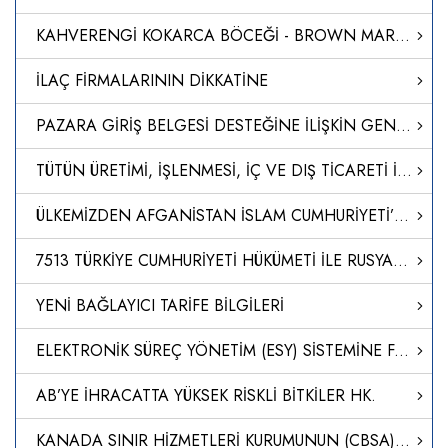
KAHVERENGİ KOKARCA BÖCEĞİ - BROWN MARMORATED STİNK BUG (BMSB)” İLE MÜCADELE TEDBİRLERİ
İLAÇ FİRMALARININ DİKKATİNE
PAZARA GİRİŞ BELGESİ DESTEĞİNE İLİŞKİN GENELGE GÜNCELLENDİ
TÜTÜN ÜRETİMİ, İŞLENMESİ, İÇ VE DIŞ TİCARETİ İLE İLGİLİ USUL VE ESASLAR HAKKINDA YÖNETMELİKTE DEĞİŞİKLİK YAPILMASINA DAİR YÖNETMELİK
ÜLKEMİZDEN AFGANİSTAN İSLAM CUMHURİYETİ’NE GÖNDERİLECEK İNSANİ YARDIM MALZEMELERİNİN DEMİRYOLUYLA SEVKİ AMACIYLA TÜRKİYE CUMHURİYETİ DEVLET DEMİRYOLLARI TAŞIMACILIK A.Ş. GENEL MÜDÜRLÜĞÜNÜN GÖREVLENDİRİLMESİNE İLİŞKİN KARAR (KARAR SAYISI: 8613)
7513 TÜRKİYE CUMHURİYETİ HÜKÜMETİ İLE RUSYA FEDERASYONU HÜKÜMETİ ARASINDA ULUSLARARASI KARAYOLU TAŞIMACILIĞI ANLAŞMASININ ONAYLANMASININ UYGUN BULUNDUĞUNA DAİR KANUN
YENİ BAĞLAYICI TARİFE BİLGİLERİ
ELEKTRONİK SÜREÇ YÖNETİM (ESY) SİSTEMİNE FARMAKOVİJİLANS YETKİLİ/VEKİL KAYITLARININ TAŞINMASI
AB’YE İHRACATTA YÜKSEK RİSKLİ BİTKİLER HK.
KANADA SINIR HİZMETLERİ KURUMUNUN (CBSA) YENİ DİJİTAL KAYIT SİSTEMİ CARM-II HAKKINDA