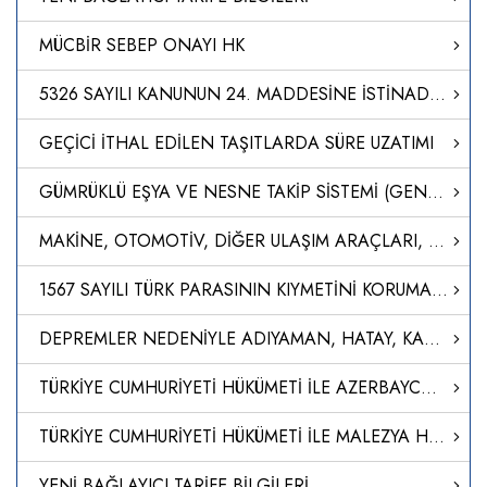
MÜCBİR SEBEP ONAYI HK
5326 SAYILI KANUNUN 24. MADDESİNE İSTİNADEN DÜZENLENEN CEZA KARARLARI
GEÇİCİ İTHAL EDİLEN TAŞITLARDA SÜRE UZATIMI
GÜMRÜKLÜ EŞYA VE NESNE TAKİP SİSTEMİ (GENTSİS)
MAKİNE, OTOMOTİV, DİĞER ULAŞIM ARAÇLARI, ELEKTRİK VE ELEKTRONİK SEKTÖRÜ ÜRÜNLERİNE İLİŞKİN DAHİLDE İŞLEME REJİMİ GENELGESİNDE DEĞİŞİKLİK YAPILMASI HAKKINDA GENELGE
1567 SAYILI TÜRK PARASININ KIYMETİNİ KORUMA HAKKINDA KANUN KAPSAMINDA ALINACAK ÜCRETLERE İLİŞKİN YÖNETMELİKTE DEĞİŞİKLİK YAPILMASINA DAİR YÖNETMELİK
DEPREMLER NEDENİYLE ADIYAMAN, HATAY, KAHRAMANMARAŞ VE MALATYA İLLERİ İLE GAZİANTEP İLİNİN İSLAHİYE VE NURDAĞI İLÇELERİNDE DEVAM EDEN MÜCBİR SEBEBE İSTİNADEN, 7256 SAYILI BAZI ALACAKLARIN YENİDEN YAPILANDIRILMASI İLE BAZI KANUNLARDA DEĞİŞİKLİK YAPILMASI HA
TÜRKİYE CUMHURİYETİ HÜKÜMETİ İLE AZERBAYCAN CUMHURİYETİ HÜKÜMETİ ARASINDA 'TERCİHLİ TİCARET ANLAŞMASI'NI TADİL EDEN PROTOKOLÜN ONAYLANMASI HAKKINDA KARAR (KARAR SAYISI: 8512)
TÜRKİYE CUMHURİYETİ HÜKÜMETİ İLE MALEZYA HÜKÜMETİ ARASINDAKİ SERBEST TİCARET ANLAŞMASINA EK 1. PROTOKOL’ÜN ONAYLANMASI HAKKINDA KARAR (KARAR SAYISI: 8511)
YENİ BAĞLAYICI TARİFE BİLGİLERİ