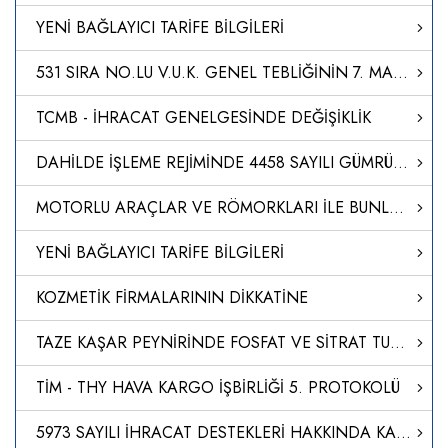
YENİ BAĞLAYICI TARİFE BİLGİLERİ
531 SIRA NO.LU V.U.K. GENEL TEBLİĞİNİN 7. MADDESİNİN (1) NUMARALI FIKRASININ (A) VE (B) BENDİ UYARINCA BELİRLENEN TEMİNAT VERME SÜRELERİNİN MÜCBİR SEBEP İLAN EDİLEN YERLERDE UZATILMASI HAKKINDA SİRKÜLER YAYIMLANDI.
TCMB - İHRACAT GENELGESİNDE DEĞİŞİKLİK
DAHİLDE İŞLEME REJİMİNDE 4458 SAYILI GÜMRÜK KANUNU`NUN 238. MADDESİNİN BİRİNCİ FIKRASININ TATBİKİ HK
MOTORLU ARAÇLAR VE RÖMORKLARI İLE BUNLAR İÇİN TASARLANAN AKSAM, SİSTEM VE AYRI TEKNİK ÜNİTELERİN GENEL GÜVENLİĞİ VE KORUNMASIZ KARAYOLU KULLANICILARININ VE YOLCULARIN KORUNMASI İLE İLGİLİ TİP ONAYI YÖNETMELİĞİ (AB/2019/2144)’NDE DEĞİŞİKLİK YAPILMASINA DAİ
YENİ BAĞLAYICI TARİFE BİLGİLERİ
KOZMETİK FİRMALARININ DİKKATİNE
TAZE KAŞAR PEYNİRİNDE FOSFAT VE SİTRAT TUZLARININ TESPİTİNE İLİŞKİN ANALİZ METODU GELİŞTİRİLDİ
TİM - THY HAVA KARGO İŞBİRLİĞİ 5. PROTOKOLÜ
5973 SAYILI İHRACAT DESTEKLERİ HAKKINDA KARARA İLİŞKİN GENELGELERDE DEĞİŞİKLİK YAPILMASI