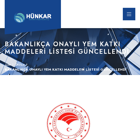
BAKANLIKÇA ONAYLI YEM KATKI
MADDELERİ LİSTESİ GÜNCELLENDİ
Дом
Статьи
BAKANLIKÇA ONAYLI YEM KATKI MADDELERİ LİSTESİ GÜNCELLENDİ