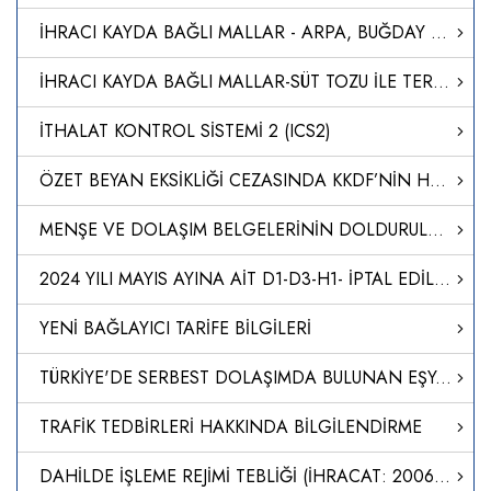
İHRACI KAYDA BAĞLI MALLAR - ARPA, BUĞDAY VE BU ÜRÜNLERİN KIRIKLARI
İHRACI KAYDA BAĞLI MALLAR-SÜT TOZU İLE TEREYAĞI İHRACATI
İTHALAT KONTROL SİSTEMİ 2 (ICS2)
ÖZET BEYAN EKSİKLİĞİ CEZASINDA KKDF’NİN HESAPLAMAYA DAHİL EDİLMEYECEĞİ
MENŞE VE DOLAŞIM BELGELERİNİN DOLDURULMASI
2024 YILI MAYIS AYINA AİT D1-D3-H1- İPTAL EDİLEN DİİB LİSTELERİ
YENİ BAĞLAYICI TARİFE BİLGİLERİ
TÜRKİYE'DE SERBEST DOLAŞIMDA BULUNAN EŞYANIN SERBEST BÖLGEDEN TÜRKİYE'YE İTHALİ
TRAFİK TEDBİRLERİ HAKKINDA BİLGİLENDİRME
DAHİLDE İŞLEME REJİMİ TEBLİĞİ (İHRACAT: 2006/12)’NDE DEĞİŞİKLİK YAPILMASINA DAİR TEBLİĞ (İHRACAT: 2024/2)