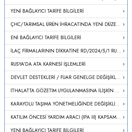
YENİ BAĞLAYICI TARİFE BİLGİLERİ
ÇHC/TARIMSAL ÜRÜN İHRACATINDA YENİ DÜZENLEMELER
ENİ BAĞLAYICI TARİFE BİLGİLERİ
İLAÇ FİRMALARININ DİKKATİNE RD/2024/5/1 RUHSAT BAŞVURU SÜREÇLERİNİN BAŞLATILMASI
RUSYA’DA ATA KARNESİ İŞLEMLERİ
DEVLET DESTEKLERİ / FUAR GENELGE DEĞİŞİKLİĞİ HK.
İTHALATTA GÖZETİM UYGULANMASINA İLİŞKİN TEBLİĞ (TEBLİĞ NO: 2024/6)’DE DEĞİŞİKLİK YAPILMASINA DAİR TEBLİĞ
KARAYOLU TAŞIMA YÖNETMELİĞİNDE DEĞİŞİKLİK YAPILMASINA DAİR YÖNETMELİK
KATILIM ÖNCESİ YARDIM ARACI (IPA III) KAPSAMINDA AKDEDİLEN 2021 YILI TÜRKİYE İÇİN YILLIK EYLEM PLANINA AİT FİNANSMAN ANLAŞMASINDA DEĞİŞİKLİK YAPILMASINA İLİŞKİN OLARAK TÜRKİYE CUMHURİYETİ HÜKÜMETİ İLE AVRUPA KOMİSYONU ARASINDA 17/4/2024 VE 24/4/2024 TARİH
YENİ BAĞLAYICI TARİFE BİLGİLERİ