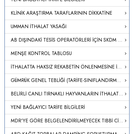
KLİNİK ARAŞTIRMA TARAFLARININ DİKKATİNE
UMMAN İTHALAT YASAĞI
AB DIŞINDAKİ TESİS OPERATÖRLERİ İÇİN SKDM UYGULAMASINA İLİŞKİN REHBER
MENŞE KONTROL TABLOSU
İTHALATTA HAKSIZ REKABETİN ÖNLENMESİNE İLİŞKİN TEBLİĞ (NO: 2024/15)
GÜMRÜK GENEL TEBLİĞİ (TARİFE-SINIFLANDIRMA KARARLARI) (SERİ NO: 40)’NDE DEĞİŞİKLİK YAPILMASINA DAİR TEBLİĞ (SERİ NO: 41)
BELİRLİ CANLI TIRNAKLI HAYVANLARIN İTHALATI VE TRANSİT GEÇİŞİNE İLİŞKİN HAYVAN SAĞLIĞI KURALLARININ BELİRLENMESİNE DAİR YÖNETMELİKTE DEĞİŞİKLİK YAPILMASINA DAİR YÖNETMELİK
YENİ BAĞLAYICI TARİFE BİLGİLERİ
MDR'YE GÖRE BELGELENDİRİLMEYECEK TIBBİ CİHAZLARIN ÜTS UYGULAMALARI HAKKINDA SORU CEVAP DOKÜMANI YAYINLANMIŞTIR