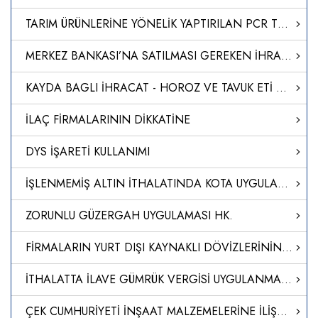
TARIM ÜRÜNLERİNE YÖNELİK YAPTIRILAN PCR TESTLERİ
MERKEZ BANKASI’NA SATILMASI GEREKEN İHRACAT DÖVİZ GELİRİ ORANI YÜZDE 30'A İNDİRİLDİ
KAYDA BAGLI İHRACAT - HOROZ VE TAVUK ETİ KAYIT UYGULAMASI HK.
İLAÇ FİRMALARININ DİKKATİNE
DYS İŞARETİ KULLANIMI
İŞLENMEMİŞ ALTIN İTHALATINDA KOTA UYGULAMASI
ZORUNLU GÜZERGAH UYGULAMASI HK.
FİRMALARIN YURT DIŞI KAYNAKLI DÖVİZLERİNİN TÜRK LİRASINA DÖNÜŞÜMÜNÜN DESTEKLENMESİ HAKKINDA TEBLİĞ (SAYI: 2023/5)’DE DEĞİŞİKLİK YAPILMASINA DAİR TEBLİĞ (SAYI: 2024/14)
İTHALATTA İLAVE GÜMRÜK VERGİSİ UYGULANMASINA İLİŞKİN KARARDA DEĞİŞİKLİK YAPILMASINA DAİR KARAR (KARAR SAYISI: 8639)
ÇEK CUMHURİYETİ İNŞAAT MALZEMELERİNE İLİŞKİN ULUSAL DÜZENLEME