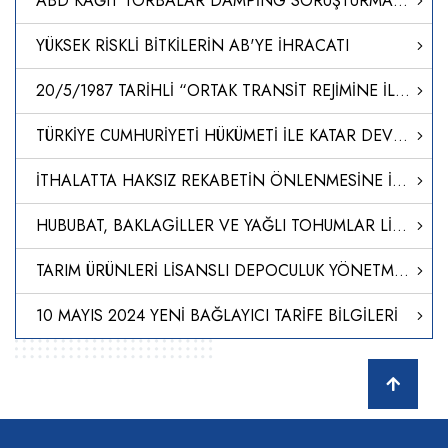
ABD KAĞIT TORBALAR DAMPİNG SORUŞTURMASI-NİHAİ KARAR
YÜKSEK RİSKLİ BİTKİLERİN AB'YE İHRACATI
20/5/1987 TARİHLİ “ORTAK TRANSİT REJİMİNE İLİŞKİN SÖZLEŞME”NİN I, IIIA VE IV SAYILI EKLERİNİ DEĞİŞTİREN İLİŞİK 25/8/2022 TARİHLİ VE 1/2022 SAYILI AB-ORTAK TRANSİT ÜLKELERİ ORTAK KOMİTESİ KARARININ ONAYLANMASI HAKKINDA KARAR (KARAR SAYISI: 8449)
TÜRKİYE CUMHURİYETİ HÜKÜMETİ İLE KATAR DEVLETİ HÜKÜMETİ ARASINDA TİCARET VE EKONOMİK ORTAKLIK ANLAŞMASI İLE ANLAŞMADA DEĞİŞİKLİK YAPILMASINA DAİR NOTALARIN ONAYLANMASI HAKKINDA KARAR (KARAR SAYISI: 8448)
İTHALATTA HAKSIZ REKABETİN ÖNLENMESİNE İLİŞKİN TEBLİĞ (NO: 2024/18)
HUBUBAT, BAKLAGİLLER VE YAĞLI TOHUMLAR LİSANSLI DEPO TEBLİĞİNDE DEĞİŞİKLİK YAPILMASINA DAİR TEBLİĞ
TARIM ÜRÜNLERİ LİSANSLI DEPOCULUK YÖNETMELİĞİNDE DEĞİŞİKLİK YAPILMASINA DAİR YÖNETMELİK
10 MAYIS 2024 YENİ BAĞLAYICI TARİFE BİLGİLERİ