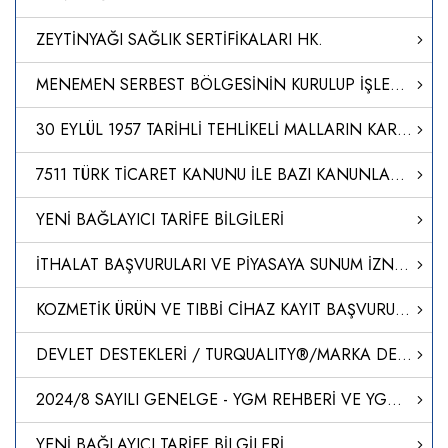
ZEYTİNYAĞI SAĞLIK SERTİFİKALARI HK.
MENEMEN SERBEST BÖLGESİNİN KURULUP İŞLETİLMESİ HAKKINDA KARAR (KARAR SAYISI: 8567)
30 EYLÜL 1957 TARİHLİ TEHLİKELİ MALLARIN KARAYOLU İLE ULUSLARARASI TAŞIMACILIĞINA İLİŞKİN AVRUPA ANLAŞMASININ (ADR) BAŞLIĞINDA DEĞİŞİKLİK YAPILMASINA DAİR PROTOKOLÜN ONAYLANMASI HAKKINDA KARAR (KARAR SAYISI: 8564)
7511 TÜRK TİCARET KANUNU İLE BAZI KANUNLARDA DEĞİŞİKLİK YAPILMASINA DAİR KANUN
YENİ BAĞLAYICI TARİFE BİLGİLERİ
İTHALAT BAŞVURULARI VE PİYASAYA SUNUM İZNİ HAKKINDA KILAVUZ
KOZMETİK ÜRÜN VE TIBBİ CİHAZ KAYIT BAŞVURULARI
DEVLET DESTEKLERİ / TURQUALITY®/MARKA DESTEK PROGRAMI
2024/8 SAYILI GENELGE - YGM REHBERİ VE YGM ÇALIŞMA BÖLGESİ
YENİ BAĞLAYICI TARİFE BİLGİLERİ