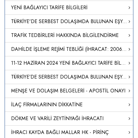
YENİ BAĞLAYICI TARİFE BİLGİLERİ
TÜRKİYE'DE SERBEST DOLAŞIMDA BULUNAN EŞYANIN SERBEST BÖLGEDEN TÜRKİYE'YE İTHALİ
TRAFİK TEDBİRLERİ HAKKINDA BİLGİLENDİRME
DAHİLDE İŞLEME REJİMİ TEBLİĞİ (İHRACAT: 2006/12)’NDE DEĞİŞİKLİK YAPILMASINA DAİR TEBLİĞ (İHRACAT: 2024/2)
11-12 HAZİRAN 2024 YENİ BAĞLAYICI TARİFE BİLGİLERİ
TÜRKİYE’DE SERBEST DOLAŞIMDA BULUNAN EŞYANIN SERBEST BÖLGEDEN TÜRKİYE’YE İTHALİ
MENŞE VE DOLAŞIM BELGELERİ - APOSTİL ONAYI
İLAÇ FİRMALARININ DİKKATİNE
DÖKME VE VARİLİ ZEYTİNYAĞI İHRACATI
İHRACI KAYDA BAĞLI MALLAR HK - PİRİNÇ