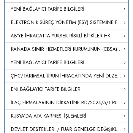
YENİ BAĞLAYICI TARİFE BİLGİLERİ
ELEKTRONİK SÜREÇ YÖNETİM (ESY) SİSTEMİNE FARMAKOVİJİLANS YETKİLİ/VEKİL KAYITLARININ TAŞINMASI
AB’YE İHRACATTA YÜKSEK RİSKLİ BİTKİLER HK.
KANADA SINIR HİZMETLERİ KURUMUNUN (CBSA) YENİ DİJİTAL KAYIT SİSTEMİ CARM-II HAKKINDA
YENİ BAĞLAYICI TARİFE BİLGİLERİ
ÇHC/TARIMSAL ÜRÜN İHRACATINDA YENİ DÜZENLEMELER
ENİ BAĞLAYICI TARİFE BİLGİLERİ
İLAÇ FİRMALARININ DİKKATİNE RD/2024/5/1 RUHSAT BAŞVURU SÜREÇLERİNİN BAŞLATILMASI
RUSYA’DA ATA KARNESİ İŞLEMLERİ
DEVLET DESTEKLERİ / FUAR GENELGE DEĞİŞİKLİĞİ HK.