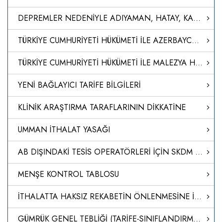
DEPREMLER NEDENİYLE ADIYAMAN, HATAY, KAHRAMANMARAŞ VE MALATYA İLLERİ İLE GAZİANTEP İLİNİN İSLAHİYE VE NURDAĞI İLÇELERİNDE DEVAM EDEN MÜCBİR SEBEBE İSTİNADEN, 7256 SAYILI BAZI ALACAKLARIN YENİDEN YAPILANDIRILMASI İLE BAZI KANUNLARDA DEĞİŞİKLİK YAPILMASI HA
TÜRKİYE CUMHURİYETİ HÜKÜMETİ İLE AZERBAYCAN CUMHURİYETİ HÜKÜMETİ ARASINDA 'TERCİHLİ TİCARET ANLAŞMASI'NI TADİL EDEN PROTOKOLÜN ONAYLANMASI HAKKINDA KARAR (KARAR SAYISI: 8512)
TÜRKİYE CUMHURİYETİ HÜKÜMETİ İLE MALEZYA HÜKÜMETİ ARASINDAKİ SERBEST TİCARET ANLAŞMASINA EK 1. PROTOKOL’ÜN ONAYLANMASI HAKKINDA KARAR (KARAR SAYISI: 8511)
YENİ BAĞLAYICI TARİFE BİLGİLERİ
KLİNİK ARAŞTIRMA TARAFLARININ DİKKATİNE
UMMAN İTHALAT YASAĞI
AB DIŞINDAKİ TESİS OPERATÖRLERİ İÇİN SKDM UYGULAMASINA İLİŞKİN REHBER
MENŞE KONTROL TABLOSU
İTHALATTA HAKSIZ REKABETİN ÖNLENMESİNE İLİŞKİN TEBLİĞ (NO: 2024/15)
GÜMRÜK GENEL TEBLİĞİ (TARİFE-SINIFLANDIRMA KARARLARI) (SERİ NO: 40)’NDE DEĞİŞİKLİK YAPILMASINA DAİR TEBLİĞ (SERİ NO: 41)