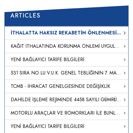
ARTICLES
İTHALATTA HAKSIZ REKABETİN ÖNLENMESİNE İLİŞKİN TEBLİĞ (NO: 2024/20)
KAĞIT İTHALATINDA KORUNMA ÖNLEMİ UYGULANMASINA İLİŞKİN KARAR (KARAR SAYISI: 8651)
YENİ BAĞLAYICI TARİFE BİLGİLERİ
531 SIRA NO.LU V.U.K. GENEL TEBLİĞİNİN 7. MADDESİNİN (1) NUMARALI FIKRASININ (A) VE (B) BENDİ UYARINCA BELİRLENEN TEMİNAT VERME SÜRELERİNİN MÜCBİR SEBEP İLAN EDİLEN YERLERDE UZATILMASI HAKKINDA SİRKÜLER YAYIMLANDI.
TCMB - İHRACAT GENELGESİNDE DEĞİŞİKLİK
DAHİLDE İŞLEME REJİMİNDE 4458 SAYILI GÜMRÜK KANUNU`NUN 238. MADDESİNİN BİRİNCİ FIKRASININ TATBİKİ HK
MOTORLU ARAÇLAR VE RÖMORKLARI İLE BUNLAR İÇİN TASARLANAN AKSAM, SİSTEM VE AYRI TEKNİK ÜNİTELERİN GENEL GÜVENLİĞİ VE KORUNMASIZ KARAYOLU KULLANICILARININ VE YOLCULARIN KORUNMASI İLE İLGİLİ TİP ONAYI YÖNETMELİĞİ (AB/2019/2144)’NDE DEĞİŞİKLİK YAPILMASINA DAİ
YENİ BAĞLAYICI TARİFE BİLGİLERİ