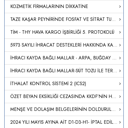
KOZMETİK FİRMALARININ DİKKATİNE
TAZE KAŞAR PEYNİRİNDE FOSFAT VE SİTRAT TUZLARININ TESPİTİNE İLİŞKİN ANALİZ METODU GELİŞTİRİLDİ
TİM - THY HAVA KARGO İŞBİRLİĞİ 5. PROTOKOLÜ
5973 SAYILI İHRACAT DESTEKLERİ HAKKINDA KARARA İLİŞKİN GENELGELERDE DEĞİŞİKLİK YAPILMASI
İHRACI KAYDA BAĞLI MALLAR - ARPA, BUĞDAY VE BU ÜRÜNLERİN KIRIKLARI
İHRACI KAYDA BAĞLI MALLAR-SÜT TOZU İLE TEREYAĞI İHRACATI
İTHALAT KONTROL SİSTEMİ 2 (ICS2)
ÖZET BEYAN EKSİKLİĞİ CEZASINDA KKDF’NİN HESAPLAMAYA DAHİL EDİLMEYECEĞİ
MENŞE VE DOLAŞIM BELGELERİNİN DOLDURULMASI
2024 YILI MAYIS AYINA AİT D1-D3-H1- İPTAL EDİLEN DİİB LİSTELERİ