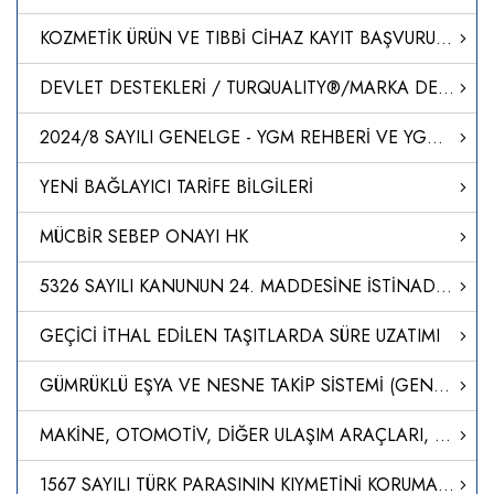
KOZMETİK ÜRÜN VE TIBBİ CİHAZ KAYIT BAŞVURULARI
DEVLET DESTEKLERİ / TURQUALITY®/MARKA DESTEK PROGRAMI
2024/8 SAYILI GENELGE - YGM REHBERİ VE YGM ÇALIŞMA BÖLGESİ
YENİ BAĞLAYICI TARİFE BİLGİLERİ
MÜCBİR SEBEP ONAYI HK
5326 SAYILI KANUNUN 24. MADDESİNE İSTİNADEN DÜZENLENEN CEZA KARARLARI
GEÇİCİ İTHAL EDİLEN TAŞITLARDA SÜRE UZATIMI
GÜMRÜKLÜ EŞYA VE NESNE TAKİP SİSTEMİ (GENTSİS)
MAKİNE, OTOMOTİV, DİĞER ULAŞIM ARAÇLARI, ELEKTRİK VE ELEKTRONİK SEKTÖRÜ ÜRÜNLERİNE İLİŞKİN DAHİLDE İŞLEME REJİMİ GENELGESİNDE DEĞİŞİKLİK YAPILMASI HAKKINDA GENELGE
1567 SAYILI TÜRK PARASININ KIYMETİNİ KORUMA HAKKINDA KANUN KAPSAMINDA ALINACAK ÜCRETLERE İLİŞKİN YÖNETMELİKTE DEĞİŞİKLİK YAPILMASINA DAİR YÖNETMELİK