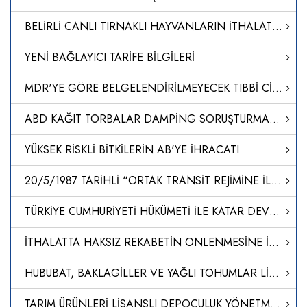
BELİRLİ CANLI TIRNAKLI HAYVANLARIN İTHALATI VE TRANSİT GEÇİŞİNE İLİŞKİN HAYVAN SAĞLIĞI KURALLARININ BELİRLENMESİNE DAİR YÖNETMELİKTE DEĞİŞİKLİK YAPILMASINA DAİR YÖNETMELİK
YENİ BAĞLAYICI TARİFE BİLGİLERİ
MDR'YE GÖRE BELGELENDİRİLMEYECEK TIBBİ CİHAZLARIN ÜTS UYGULAMALARI HAKKINDA SORU CEVAP DOKÜMANI YAYINLANMIŞTIR
ABD KAĞIT TORBALAR DAMPİNG SORUŞTURMASI-NİHAİ KARAR
YÜKSEK RİSKLİ BİTKİLERİN AB'YE İHRACATI
20/5/1987 TARİHLİ “ORTAK TRANSİT REJİMİNE İLİŞKİN SÖZLEŞME”NİN I, IIIA VE IV SAYILI EKLERİNİ DEĞİŞTİREN İLİŞİK 25/8/2022 TARİHLİ VE 1/2022 SAYILI AB-ORTAK TRANSİT ÜLKELERİ ORTAK KOMİTESİ KARARININ ONAYLANMASI HAKKINDA KARAR (KARAR SAYISI: 8449)
TÜRKİYE CUMHURİYETİ HÜKÜMETİ İLE KATAR DEVLETİ HÜKÜMETİ ARASINDA TİCARET VE EKONOMİK ORTAKLIK ANLAŞMASI İLE ANLAŞMADA DEĞİŞİKLİK YAPILMASINA DAİR NOTALARIN ONAYLANMASI HAKKINDA KARAR (KARAR SAYISI: 8448)
İTHALATTA HAKSIZ REKABETİN ÖNLENMESİNE İLİŞKİN TEBLİĞ (NO: 2024/18)
HUBUBAT, BAKLAGİLLER VE YAĞLI TOHUMLAR LİSANSLI DEPO TEBLİĞİNDE DEĞİŞİKLİK YAPILMASINA DAİR TEBLİĞ
TARIM ÜRÜNLERİ LİSANSLI DEPOCULUK YÖNETMELİĞİNDE DEĞİŞİKLİK YAPILMASINA DAİR YÖNETMELİK