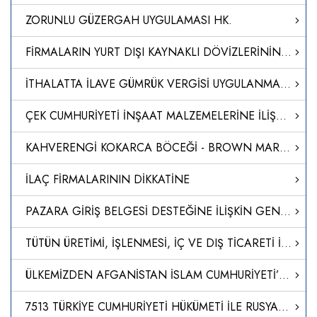
ZORUNLU GÜZERGAH UYGULAMASI HK.
FİRMALARIN YURT DIŞI KAYNAKLI DÖVİZLERİNİN TÜRK LİRASINA DÖNÜŞÜMÜNÜN DESTEKLENMESİ HAKKINDA TEBLİĞ (SAYI: 2023/5)’DE DEĞİŞİKLİK YAPILMASINA DAİR TEBLİĞ (SAYI: 2024/14)
İTHALATTA İLAVE GÜMRÜK VERGİSİ UYGULANMASINA İLİŞKİN KARARDA DEĞİŞİKLİK YAPILMASINA DAİR KARAR (KARAR SAYISI: 8639)
ÇEK CUMHURİYETİ İNŞAAT MALZEMELERİNE İLİŞKİN ULUSAL DÜZENLEME
KAHVERENGİ KOKARCA BÖCEĞİ - BROWN MARMORATED STİNK BUG (BMSB)” İLE MÜCADELE TEDBİRLERİ
İLAÇ FİRMALARININ DİKKATİNE
PAZARA GİRİŞ BELGESİ DESTEĞİNE İLİŞKİN GENELGE GÜNCELLENDİ
TÜTÜN ÜRETİMİ, İŞLENMESİ, İÇ VE DIŞ TİCARETİ İLE İLGİLİ USUL VE ESASLAR HAKKINDA YÖNETMELİKTE DEĞİŞİKLİK YAPILMASINA DAİR YÖNETMELİK
ÜLKEMİZDEN AFGANİSTAN İSLAM CUMHURİYETİ’NE GÖNDERİLECEK İNSANİ YARDIM MALZEMELERİNİN DEMİRYOLUYLA SEVKİ AMACIYLA TÜRKİYE CUMHURİYETİ DEVLET DEMİRYOLLARI TAŞIMACILIK A.Ş. GENEL MÜDÜRLÜĞÜNÜN GÖREVLENDİRİLMESİNE İLİŞKİN KARAR (KARAR SAYISI: 8613)
7513 TÜRKİYE CUMHURİYETİ HÜKÜMETİ İLE RUSYA FEDERASYONU HÜKÜMETİ ARASINDA ULUSLARARASI KARAYOLU TAŞIMACILIĞI ANLAŞMASININ ONAYLANMASININ UYGUN BULUNDUĞUNA DAİR KANUN