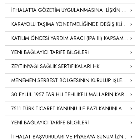
İTHALATTA GÖZETİM UYGULANMASINA İLİŞKİN TEBLİĞ (TEBLİĞ NO: 2024/6)’DE DEĞİŞİKLİK YAPILMASINA DAİR TEBLİĞ
KARAYOLU TAŞIMA YÖNETMELİĞİNDE DEĞİŞİKLİK YAPILMASINA DAİR YÖNETMELİK
KATILIM ÖNCESİ YARDIM ARACI (IPA III) KAPSAMINDA AKDEDİLEN 2021 YILI TÜRKİYE İÇİN YILLIK EYLEM PLANINA AİT FİNANSMAN ANLAŞMASINDA DEĞİŞİKLİK YAPILMASINA İLİŞKİN OLARAK TÜRKİYE CUMHURİYETİ HÜKÜMETİ İLE AVRUPA KOMİSYONU ARASINDA 17/4/2024 VE 24/4/2024 TARİH
YENİ BAĞLAYICI TARİFE BİLGİLERİ
ZEYTİNYAĞI SAĞLIK SERTİFİKALARI HK.
MENEMEN SERBEST BÖLGESİNİN KURULUP İŞLETİLMESİ HAKKINDA KARAR (KARAR SAYISI: 8567)
30 EYLÜL 1957 TARİHLİ TEHLİKELİ MALLARIN KARAYOLU İLE ULUSLARARASI TAŞIMACILIĞINA İLİŞKİN AVRUPA ANLAŞMASININ (ADR) BAŞLIĞINDA DEĞİŞİKLİK YAPILMASINA DAİR PROTOKOLÜN ONAYLANMASI HAKKINDA KARAR (KARAR SAYISI: 8564)
7511 TÜRK TİCARET KANUNU İLE BAZI KANUNLARDA DEĞİŞİKLİK YAPILMASINA DAİR KANUN
YENİ BAĞLAYICI TARİFE BİLGİLERİ
İTHALAT BAŞVURULARI VE PİYASAYA SUNUM İZNİ HAKKINDA KILAVUZ