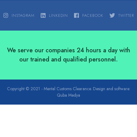
INSTAGRAM
LINKEDIN
FACEBOOK
TWITTER
We serve our companies 24 hours a day with
our trained and qualified personnel.
Copyright © 2021 - Mental Customs Clearance. Design and software:
Quba Medya