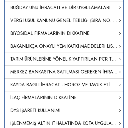
BUĞDAY UNU İHRACATI VE DİR UYGULAMALARI
VERGİ USUL KANUNU GENEL TEBLİĞİ (SIRA NO: 435)'NDE DEĞİŞİKLİK YAPILMASINA DAİR TEBLİĞ (SIRA NO: 562)
BİYOSİDAL FİRMALARININ DİKKATİNE
BAKANLIKÇA ONAYLI YEM KATKI MADDELERİ LİSTESİ GÜNCELLENDİ
TARIM ÜRÜNLERİNE YÖNELİK YAPTIRILAN PCR TESTLERİ
MERKEZ BANKASI’NA SATILMASI GEREKEN İHRACAT DÖVİZ GELİRİ ORANI YÜZDE 30'A İNDİRİLDİ
KAYDA BAGLI İHRACAT - HOROZ VE TAVUK ETİ KAYIT UYGULAMASI HK.
İLAÇ FİRMALARININ DİKKATİNE
DYS İŞARETİ KULLANIMI
İŞLENMEMİŞ ALTIN İTHALATINDA KOTA UYGULAMASI